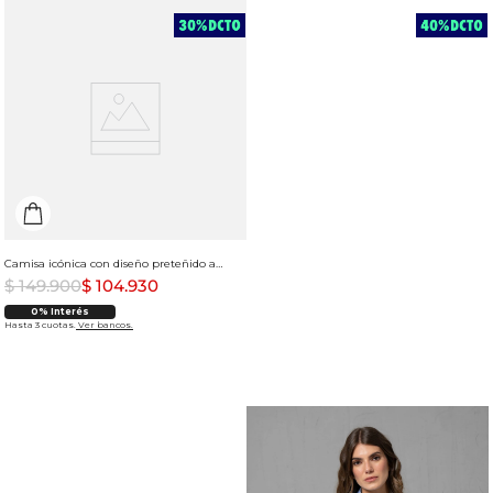
Camisa icónica con diseño preteñido a rayas para mujer
$
149
.
900
$
104
.
930
0% Interés
Hasta 3 cuotas.
Ver bancos.