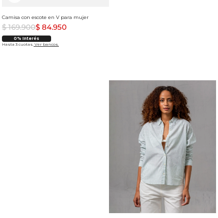
Camisa con escote en V para mujer
$
169
.
900
$
84
.
950
0% Interés
Hasta 3 cuotas.
Ver bancos.