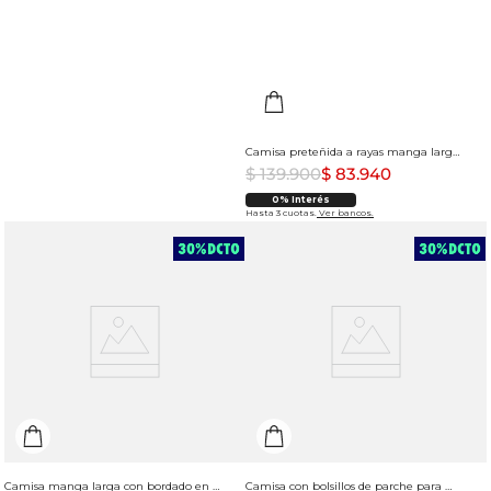
Camisa preteñida a rayas manga larga para mujer
$
139
.
900
$
83
.
940
0% Interés
Hasta 3 cuotas.
Ver bancos.
Camisa manga larga con bordado en espalda para mujer
Camisa con bolsillos de parche para mujer