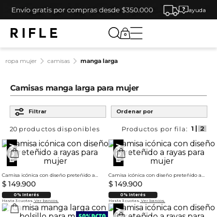
ayuda
0
ropa mujer
camisas
manga larga
Camisas manga larga para mujer
Filtrar
Ordenar por
20
productos
Camisa icónica con diseño preteñido a rayas para mujer
Camisa icónica con diseño preteñido a rayas para mujer
$
149
.
900
$
149
.
900
0% Interés
0% Interés
Hasta 3 cuotas.
Ver bancos.
Hasta 3 cuotas.
Ver bancos.