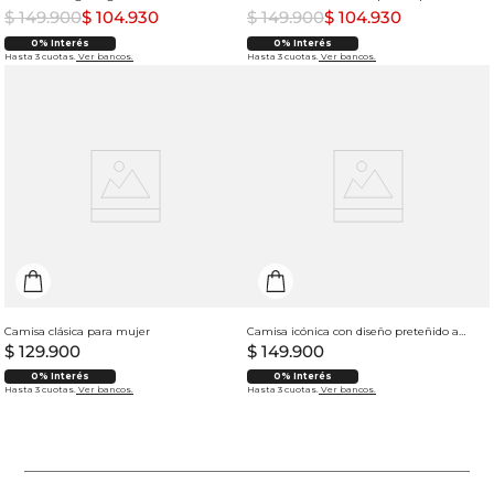
$
149
.
900
$
104
.
930
$
149
.
900
$
104
.
930
0% Interés
0% Interés
Hasta 3 cuotas.
Ver bancos.
Hasta 3 cuotas.
Ver bancos.
Camisa clásica para mujer
Camisa icónica con diseño preteñido a rayas para mujer
$
129
.
900
$
149
.
900
0% Interés
0% Interés
Hasta 3 cuotas.
Ver bancos.
Hasta 3 cuotas.
Ver bancos.