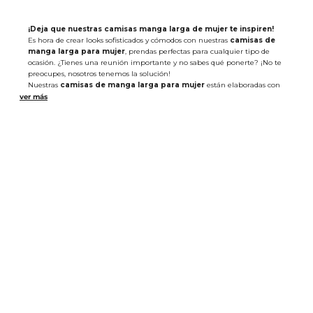
¡Deja que nuestras camisas manga larga de mujer te inspiren!
Es hora de crear looks sofisticados y cómodos con nuestras
camisas de
manga larga para mujer
, prendas perfectas para cualquier tipo de
ocasión. ¿Tienes una reunión importante y no sabes qué ponerte? ¡No te
preocupes, nosotros tenemos la solución!
Nuestras
camisas de manga larga para mujer
están elaboradas con
fibras de algodón y elastano, materiales que te brindarán la comodidad y
libertad de movimiento que necesitas, es por esto que, este tipo de piezas
van muy bien en tu rutina diaria. Además, las puedes combinar con unos
jeans de bota recta y en tono oscuro.
Si por el contrario, te gustaría crear un estilo casual, pero al mismo
tiempo moderno, puedes combinar este tipo de prendas con unos
pantalones con cintura elástica de bota amplia o faldas en denim, ideales
para darle un toque de glamour a tu outfit.
¿Lo ves? Nuestras
camisas manga larga de mujer
funcionan muy
bien en cualquier época del año, gracias a sus texturas suaves y diseños
versátiles. No lo pienses más, crea un estilo que impacte, añade tu
referencia favorita al carrito de compras y llévala en línea en un solo clic.
¡Recíbelas en la puerta de tu casa!