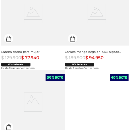
Camisa clásica para mujer
Camisa manga larga en 100% algodón para mujer
$
129
.
900
$
77
.
940
$
189
.
900
$
94
.
950
0% Interés
0% Interés
Hasta 3 cuotas.
Ver bancos.
Hasta 3 cuotas.
Ver bancos.