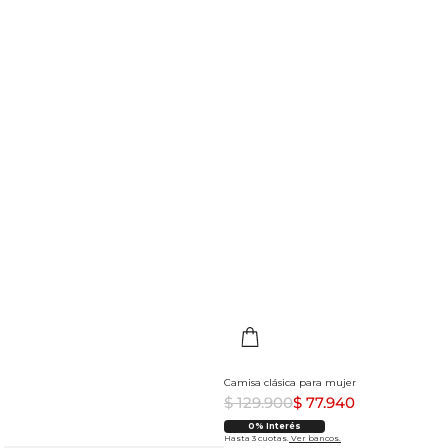
Camisa clásica para mujer
$
129
.
900
$
77
.
940
0% Interés
Hasta 3 cuotas.
Ver bancos.