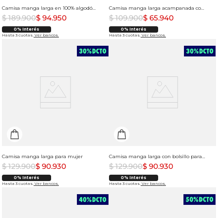
Camisa manga larga en 100% algodón para mujer
Camisa manga larga acampanada con tiras para mujer
$
189
.
900
$
94
.
950
$
109
.
900
$
65
.
940
0% Interés
0% Interés
Hasta 3 cuotas.
Ver bancos.
Hasta 3 cuotas.
Ver bancos.
Camisa manga larga para mujer
Camisa manga larga con bolsillo para mujer
$
129
.
900
$
90
.
930
$
129
.
900
$
90
.
930
0% Interés
0% Interés
Hasta 3 cuotas.
Ver bancos.
Hasta 3 cuotas.
Ver bancos.