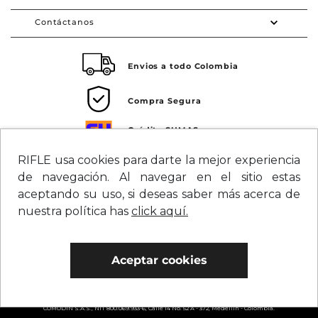
Contáctanos
Envios a todo Colombia
Compra Segura
Crédito SUMAS
Tarjeta de crédito Visa SUMAS
RIFLE usa cookies para darte la mejor experiencia
de navegación. Al navegar en el sitio estas
Síguenos en redes
aceptando su uso, si deseas saber más acerca de
nuestra política has
click aquí.
Aceptar cookies
COMODIN S.A.S., NIT 800.069.933-6, Calle 14 No. 52 A - 372, Medellín - Colombia.