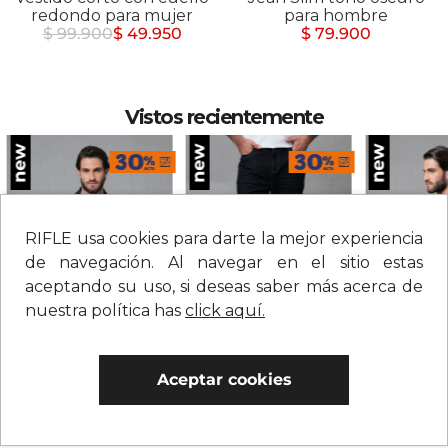
redondo para mujer
para hombre
$ 99.900
$ 49.950
$ 79.900
Vistos recientemente
RIFLE usa cookies para darte la mejor experiencia
de navegación. Al navegar en el sitio estas
aceptando su uso, si deseas saber más acerca de
nuestra política has
click aquí.
Chaqueta en denim con botones para hombre
Jean straight tiro medio sólido para hombre
$
279
.
900
$
209
.
900
$
109
.
900
Aceptar cookies
0% Interés
0% Interés
0% Interés
Hasta 3 cuotas.
Ver bancos.
Hasta 3 cuotas.
Ver bancos.
Hasta 3 cuotas.
Ver 