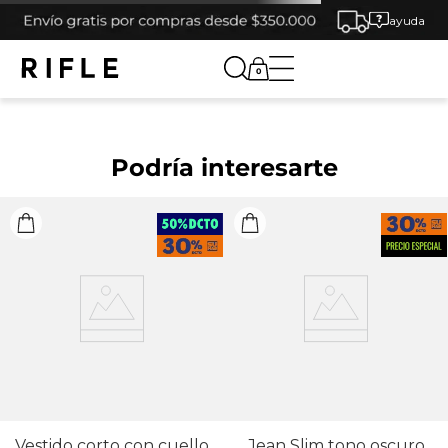
ayuda
0
Podría interesarte
Vestido corto con cuello
Jean Slim tono oscuro