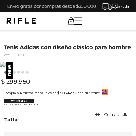
ayuda
0
Tenis Adidas con diseño clásico para hombre
Ref:
551H000
$
299
.
950
Compra a
4
cuotas mensuales de
$ 90.742,37
con tu crédito
0% Interés
Hasta 3 cuotas.
Ver bancos.
Guía de tallas