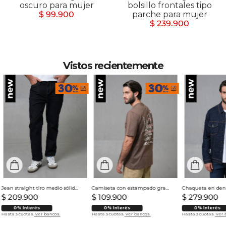
oscuro para mujer
bolsillo frontales tipo
$ 99.900
parche para mujer
$ 239.900
Vistos recientemente
Jean straight tiro medio sólido para hombre
Camiseta con estampado grande en espalda para hombre
$
209
.
900
$
109
.
900
$
279
.
900
0% Interés
0% Interés
0% Interés
Hasta 3 cuotas.
Ver bancos.
Hasta 3 cuotas.
Ver bancos.
Hasta 3 cuotas.
Ver 