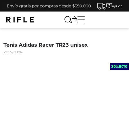
ayuda
0
Tenis Adidas Racer TR23 unisex
Ref:
573E002