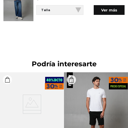
PLANCHADO: No planchar. BLANQUEADO: No usar
Ver más
Talla
blanqueador.
Podría interesarte