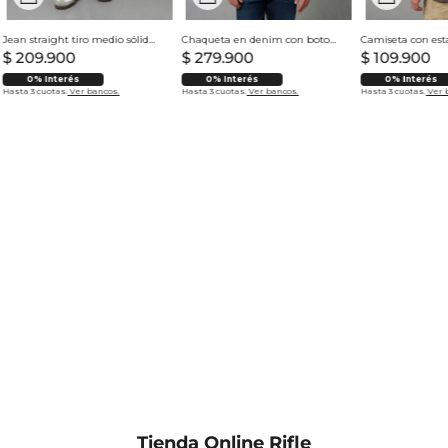
Jean straight tiro medio sólido para hombre
Chaqueta en denim con botones para hombre
$
209
.
900
$
279
.
900
$
109
.
900
0% Interés
0% Interés
0% Interés
Hasta 3 cuotas.
Ver bancos.
Hasta 3 cuotas.
Ver bancos.
Hasta 3 cuotas.
Ver 
Tienda Online Rifle