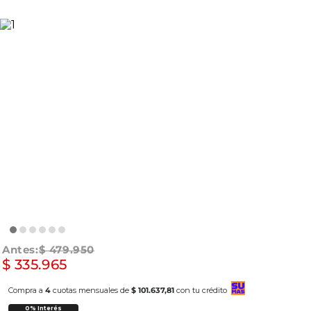
$
479
.
950
$
335
.
965
Compra a
4
cuotas mensuales de
$ 101.637,81
con tu crédito
0% Interés