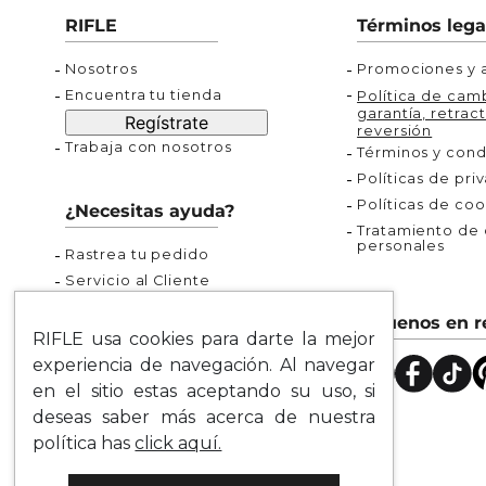
Buzos
Chaquetas y Chalecos
Buzos
10
.
chaquetas mujer
RIFLE
Términos lega
Chaquetas y Chalecos
Chaquetas y Cha
Nosotros
Promociones y a
Encuentra tu tienda
Política de camb
garantía, retract
Regístrate
reversión
Trabaja con nosotros
Términos y cond
Políticas de pri
Políticas de coo
¿Necesitas ayuda?
Tratamiento de d
personales
Rastrea tu pedido
Servicio al Cliente
Preguntas Frecuentes
Síguenos en r
Guía de Tallas
RIFLE usa cookies para darte la mejor
Mapa del Sitio
experiencia de navegación. Al navegar
en el sitio estas aceptando su uso, si
deseas saber más acerca de nuestra
política has
click aquí.