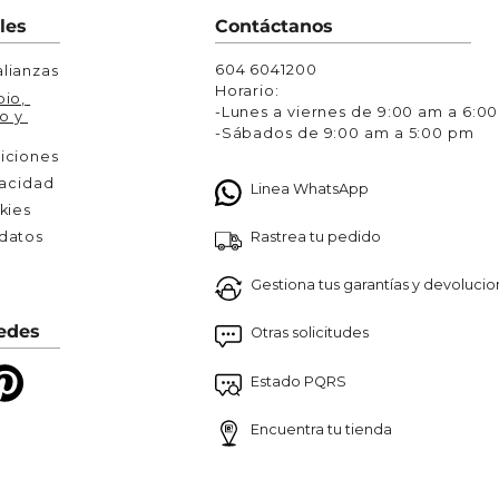
Chaquetas y Chalecos
les
Contáctanos
lecos
604 6041200
lianzas
Horario:
io, 
-Lunes a viernes de 9:00 am a 6:0
o y 
-Sábados de 9:00 am a 5:00 pm
iciones
vacidad
Linea WhatsApp
kies
Rastrea tu pedido
atos 

Gestiona tus garantías y devoluci
edes
Otras solicitudes
Estado PQRS
Encuentra tu tienda