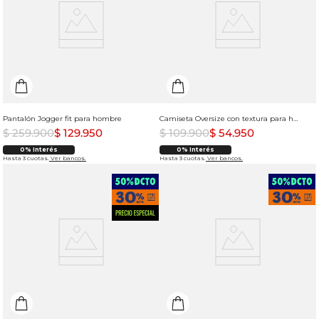
Pantalón Jogger fit para hombre
Camiseta Oversize con textura para hombre
$
259
.
900
$
129
.
950
$
109
.
900
$
54
.
950
0% Interés
0% Interés
Hasta 3 cuotas.
Ver bancos.
Hasta 3 cuotas.
Ver bancos.