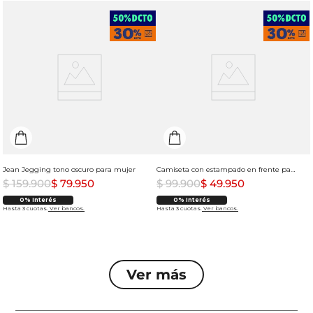
Jean Jegging tono oscuro para mujer
Camiseta con estampado en frente para hombre
$
159
.
900
$
79
.
950
$
99
.
900
$
49
.
950
0% Interés
0% Interés
Hasta 3 cuotas.
Ver bancos.
Hasta 3 cuotas.
Ver bancos.