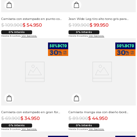
Camiseta con estampado en punto corazón para hombre
Jean Wide Leg tiro alto tono gris para mujer
$
109
.
900
$
54
.
950
$
199
.
900
$
99
.
950
0% Interés
0% Interés
Hasta 3 cuotas.
Ver bancos.
Hasta 3 cuotas.
Ver bancos.
Camiseta con estampado en gran formato para mujer
Camiseta manga sisa con diseño bordado de cerezas para mujer
$
69
.
900
$
34
.
950
$
89
.
900
$
44
.
950
0% Interés
0% Interés
Hasta 3 cuotas.
Ver bancos.
Hasta 3 cuotas.
Ver bancos.