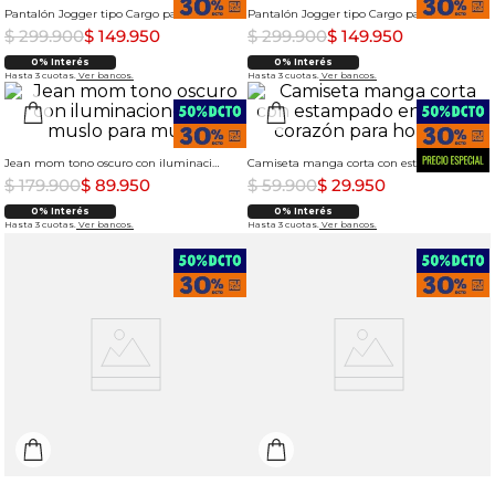
Pantalón Jogger tipo Cargo para hombre
Pantalón Jogger tipo Cargo para hombre
$
299
.
900
$
149
.
950
$
299
.
900
$
149
.
950
0% Interés
0% Interés
Hasta 3 cuotas.
Ver bancos.
Hasta 3 cuotas.
Ver bancos.
Jean mom tono oscuro con iluminaciones en muslo para mujer
Camiseta manga corta con estampado en punto corazón para hombre
$
179
.
900
$
89
.
950
$
59
.
900
$
29
.
950
0% Interés
0% Interés
Hasta 3 cuotas.
Ver bancos.
Hasta 3 cuotas.
Ver bancos.