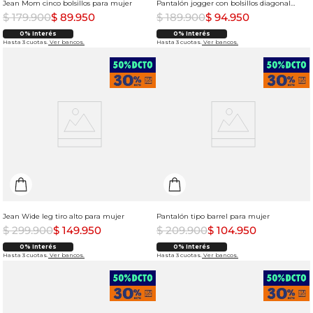
Jean Mom cinco bolsillos para mujer
Pantalón jogger con bolsillos diagonales para hombre
$
179
.
900
$
89
.
950
$
189
.
900
$
94
.
950
0% Interés
0% Interés
Hasta 3 cuotas.
Ver bancos.
Hasta 3 cuotas.
Ver bancos.
Jean Wide leg tiro alto para mujer
Pantalón tipo barrel para mujer
$
299
.
900
$
149
.
950
$
209
.
900
$
104
.
950
0% Interés
0% Interés
Hasta 3 cuotas.
Ver bancos.
Hasta 3 cuotas.
Ver bancos.