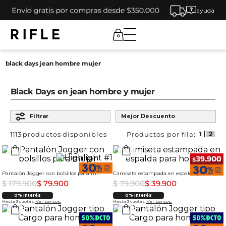
ayuda
0
black days jean hombre mujer
Black Days en jean hombre y mujer
Ordenar por
Filtrar
Mejor Descuento
1113
productos
Pantalón Jogger con bolsillos para mujer
Camiseta estampada en espalda para hombre
$
179
.
900
$
79
.
900
$
79
.
900
$
39
.
900
0% Interés
0% Interés
Hasta 3 cuotas.
Ver bancos.
Hasta 3 cuotas.
Ver bancos.