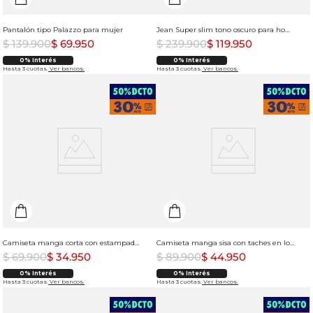
Pantalón tipo Palazzo para mujer
Jean Super slim tono oscuro para hombre
$
139
.
900
$
69
.
950
$
239
.
900
$
119
.
950
0% Interés
0% Interés
Hasta 3 cuotas.
Ver bancos.
Hasta 3 cuotas.
Ver bancos.
Camiseta manga corta con estampado para hombre
Camiseta manga sisa con taches en los hombros para mujer
$
69
.
900
$
34
.
950
$
89
.
900
$
44
.
950
0% Interés
0% Interés
Hasta 3 cuotas.
Ver bancos.
Hasta 3 cuotas.
Ver bancos.