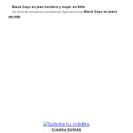
Black Days en jean hombre y mujer en Rifle
¡Es hora de actualizar tus básicos! Aprovecha los
Black Days en jeans
hombre y mujer
de Rifle para llevar piezas únicas a excelentes precios.
Crédito SUMAS