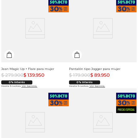
Jean Magic Up + Flare para mujer
Pantalón tipo Jogger para mujer
$
279
.
900
$
139
.
950
$
179
.
900
$
89
.
950
0% Interés
0% Interés
Hasta 3 cuotas.
Ver bancos.
Hasta 3 cuotas.
Ver bancos.