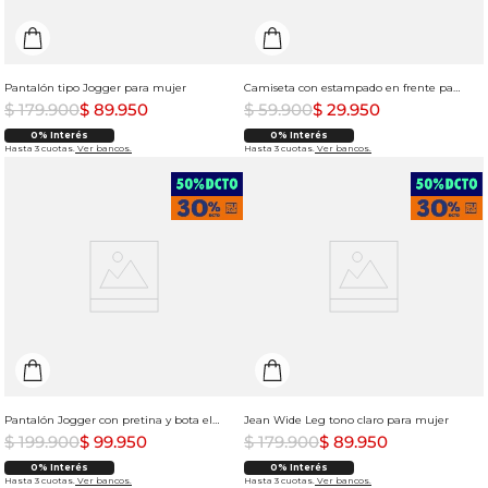
Pantalón tipo Jogger para mujer
Camiseta con estampado en frente para mujer
$
179
.
900
$
89
.
950
$
59
.
900
$
29
.
950
0% Interés
0% Interés
Hasta 3 cuotas.
Ver bancos.
Hasta 3 cuotas.
Ver bancos.
Pantalón Jogger con pretina y bota elástica para mujer
Jean Wide Leg tono claro para mujer
$
199
.
900
$
99
.
950
$
179
.
900
$
89
.
950
0% Interés
0% Interés
Hasta 3 cuotas.
Ver bancos.
Hasta 3 cuotas.
Ver bancos.