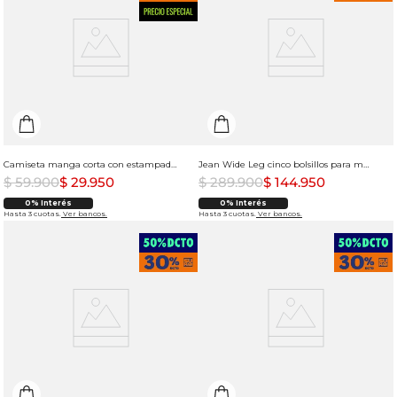
Camiseta manga corta con estampado en punto corazón para hombre
Jean Wide Leg cinco bolsillos para mujer
$
59
.
900
$
29
.
950
$
289
.
900
$
144
.
950
0% Interés
0% Interés
Hasta 3 cuotas.
Ver bancos.
Hasta 3 cuotas.
Ver bancos.