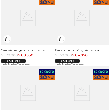
Camiseta manga corta con cuello en V para mujer
Pantalón con cordón ajustable para hombre
$
179
.
900
$
89
.
950
$
169
.
900
$
84
.
950
0% Interés
0% Interés
Hasta 3 cuotas.
Ver bancos.
Hasta 3 cuotas.
Ver bancos.