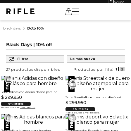
ayuda
0
black days
dcto 10%
Black Days | 10% off
Ordenar por
Filtrar
Lo más nuevo
27
productos
Tenis Adidas con diseño clásico para hombre
$
299
.
950
Tenis Streettalk de cuero con diseño atemporal para mujer
$
299
.
950
0% Interés
Hasta 3 cuotas.
Ver bancos.
0% Interés
Hasta 3 cuotas.
Ver bancos.
Tenis Adidas blancos para hombre
Tenis deportivo Eclyptix blanco para mujer