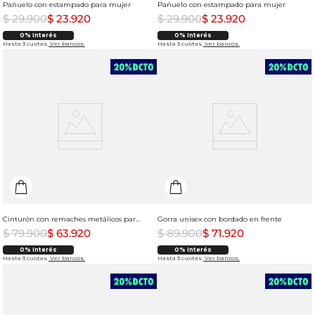
Pañuelo con estampado para mujer
Pañuelo con estampado para mujer
$
29
.
900
$
23
.
920
$
29
.
900
$
23
.
920
0% Interés
0% Interés
Hasta 3 cuotas.
Ver bancos.
Hasta 3 cuotas.
Ver bancos.
Cinturón con remaches metálicos para mujer
Gorra unisex con bordado en frente
$
79
.
900
$
63
.
920
$
89
.
900
$
71
.
920
0% Interés
0% Interés
Hasta 3 cuotas.
Ver bancos.
Hasta 3 cuotas.
Ver bancos.