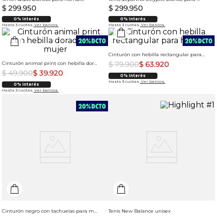
$
299
.
950
$
299
.
950
0% Interés
0% Interés
Hasta 3 cuotas.
Ver bancos.
Hasta 3 cuotas.
Ver bancos.
Cinturón con hebilla rectangular para hombre
$
79
.
900
$
63
.
920
Cinturón animal print con hebilla dorada para mujer
$
49
.
900
$
39
.
920
0% Interés
Hasta 3 cuotas.
Ver bancos.
0% Interés
Hasta 3 cuotas.
Ver bancos.
Cinturón negro con tachuelas para mujer
Tenis New Balance unisex