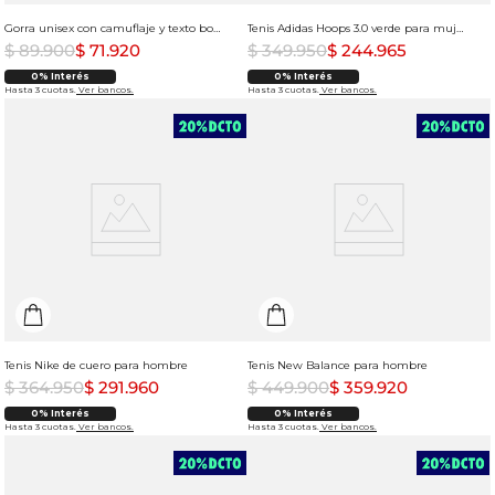
Gorra unisex con camuflaje y texto bordado
Tenis Adidas Hoops 3.0 verde para mujer
$
89
.
900
$
71
.
920
$
349
.
950
$
244
.
965
0% Interés
0% Interés
Hasta 3 cuotas.
Ver bancos.
Hasta 3 cuotas.
Ver bancos.
Tenis Nike de cuero para hombre
Tenis New Balance para hombre
$
364
.
950
$
291
.
960
$
449
.
900
$
359
.
920
0% Interés
0% Interés
Hasta 3 cuotas.
Ver bancos.
Hasta 3 cuotas.
Ver bancos.