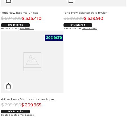
Tenis New Balance Unisex
Tenis New Balance para mujer
$
594
.
900
$
535
.
410
$
599
.
900
$
539
.
910
0% Interés
0% Interés
Hasta 3 cuotas.
Ver bancos.
Hasta 3 cuotas.
Ver bancos.
Adidas Break Start Low lino verde para mujer
$
299
.
950
$
209
.
965
0% Interés
Hasta 3 cuotas.
Ver bancos.