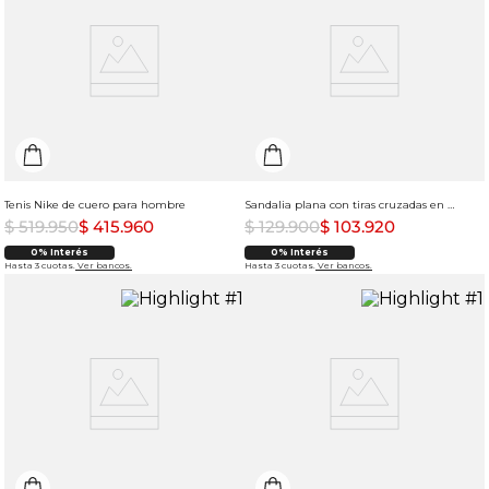
Tenis Nike de cuero para hombre
Sandalia plana con tiras cruzadas en X y taches metálicos par a mujer
$
519
.
950
$
415
.
960
$
129
.
900
$
103
.
920
0% Interés
0% Interés
Hasta 3 cuotas.
Ver bancos.
Hasta 3 cuotas.
Ver bancos.