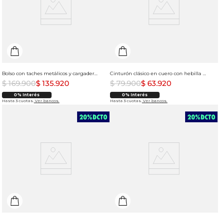
Bolso con taches metálicos y cargadera con cadenas largas para mujer
Cinturón clásico en cuero con hebilla metálica para hombre
$
169
.
900
$
135
.
920
$
79
.
900
$
63
.
920
0% Interés
0% Interés
Hasta 3 cuotas.
Ver bancos.
Hasta 3 cuotas.
Ver bancos.