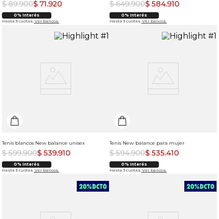
$
89
.
900
$
71
.
920
$
649
.
900
$
584
.
910
0% Interés
0% Interés
Hasta 3 cuotas.
Ver bancos.
Hasta 3 cuotas.
Ver bancos.
Tenis blancos New balance unisex
Tenis New balance para mujer
$
599
.
900
$
539
.
910
$
594
.
900
$
535
.
410
0% Interés
0% Interés
Hasta 3 cuotas.
Ver bancos.
Hasta 3 cuotas.
Ver bancos.