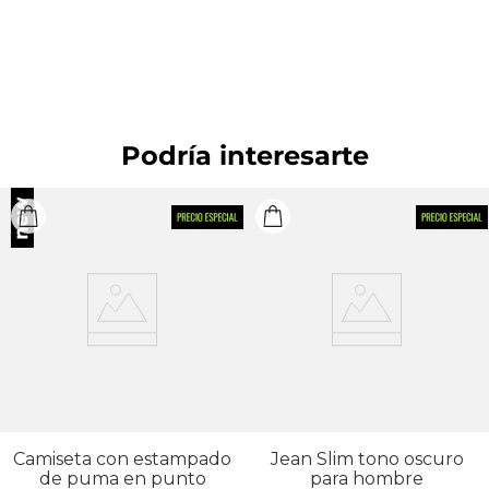
máquina. CUIDADO TEXTIL PROFESIONAL: No
limpieza en seco. OTROS: No remojar.
BLANQUEADO: No usar blanqueador. OTROS: No
retorcer ni exprimir. OTROS: Usar un paño para
planchar.
Podría interesarte
Camiseta con estampado
Jean Slim tono oscuro
de puma en punto
para hombre