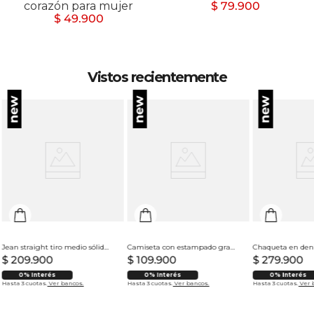
corazón para mujer
$ 79.900
$ 49.900
Vistos recientemente
Jean straight tiro medio sólido para hombre
Camiseta con estampado grande en espalda para hombre
$
209
.
900
$
109
.
900
$
279
.
900
0% Interés
0% Interés
0% Interés
Hasta 3 cuotas.
Ver bancos.
Hasta 3 cuotas.
Ver bancos.
Hasta 3 cuotas.
Ver 