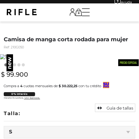
ayuda
0
Camisa de manga corta rodada para mujer
Ref:
210G050
$
99
.
900
Compra a
4
cuotas mensuales de
$ 30.222,25
con tu crédito
0% Interés
Hasta 3 cuotas.
Ver bancos.
Guía de tallas
S