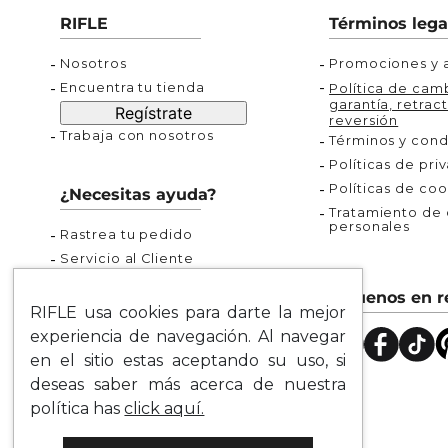
Buzos
Chaquetas y Chalecos
Buzos
10
.
chaquetas mujer
RIFLE
Términos lega
Chaquetas y Chalecos
Chaquetas y Cha
Nosotros
Promociones y a
Encuentra tu tienda
Política de camb
garantía, retract
Regístrate
reversión
Trabaja con nosotros
Términos y cond
Políticas de pri
Políticas de coo
¿Necesitas ayuda?
Tratamiento de d
personales
Rastrea tu pedido
Servicio al Cliente
Preguntas Frecuentes
Síguenos en r
Guía de Tallas
RIFLE usa cookies para darte la mejor
Mapa del Sitio
experiencia de navegación. Al navegar
en el sitio estas aceptando su uso, si
deseas saber más acerca de nuestra
política has
click aquí.