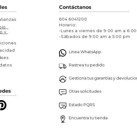
Chaquetas y Chalecos
les
Contáctanos
lecos
604 6041200
lianzas
Horario:
io, 
-Lunes a viernes de 9:00 am a 6:0
o y 
-Sábados de 9:00 am a 5:00 pm
iciones
vacidad
Linea WhatsApp
kies
Rastrea tu pedido
atos 

Gestiona tus garantías y devoluci
edes
Otras solicitudes
Estado PQRS
Encuentra tu tienda