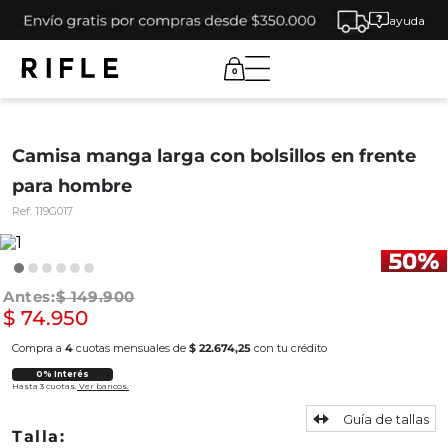
ayuda
0
Camisa manga larga con bolsillos en frente
para hombre
Ref:
119G017
$
149
.
900
$
74
.
950
Compra a
4
cuotas mensuales de
$ 22.674,25
con tu crédito
0% Interés
Hasta 3 cuotas.
Ver bancos.
Guía de tallas