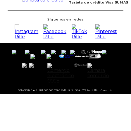
Tarjeta de crédito Visa SUMAS
Síguenos en redes
COMODIN S.A.S., NIT 800.069.933-6, Calle 14 No. 52 A - 372, Medellín - Colombia.