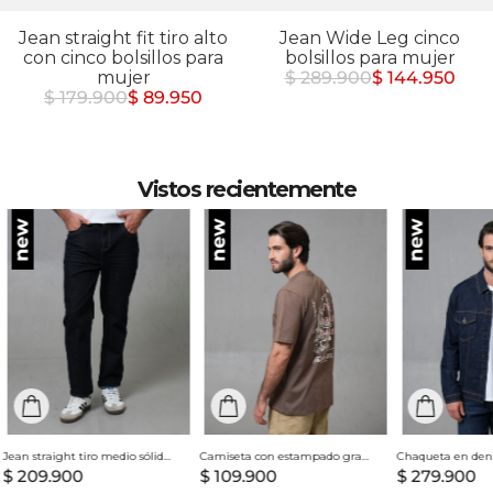
Jean straight fit tiro alto
Jean Wide Leg cinco
con cinco bolsillos para
bolsillos para mujer
mujer
$ 289.900
$ 144.950
$ 179.900
$ 89.950
Vistos recientemente
Jean straight tiro medio sólido para hombre
Camiseta con estampado grande en espalda para hombre
$
209
.
900
$
109
.
900
$
279
.
900