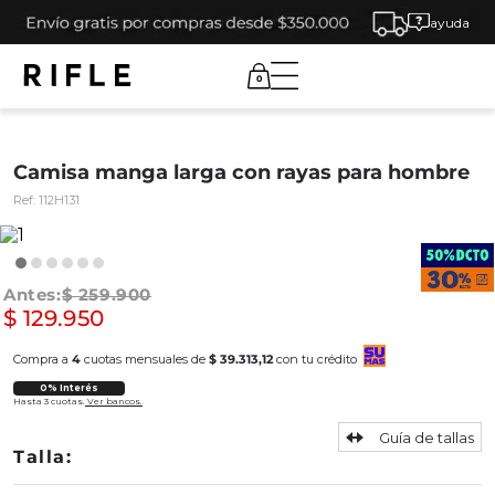
ayuda
0
Camisa manga larga con rayas para hombre
Ref:
112H131
$
259
.
900
$
129
.
950
Compra a
4
cuotas mensuales de
$ 39.313,12
con tu crédito
0% Interés
Hasta 3 cuotas.
Ver bancos.
Guía de tallas