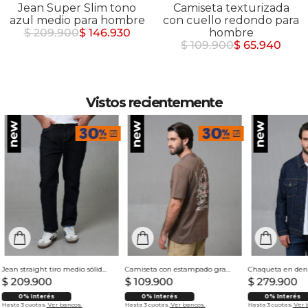
Jean Super Slim tono
Camiseta texturizada
azul medio para hombre
con cuello redondo para
$ 209.900
$ 146.930
hombre
$ 109.900
$ 65.940
Vistos recientemente
Jean straight tiro medio sólido para hombre
Camiseta con estampado grande en espalda para hombre
$
209
.
900
$
109
.
900
$
279
.
900
0% Interés
0% Interés
0% Interés
Hasta 3 cuotas.
Ver bancos.
Hasta 3 cuotas.
Ver bancos.
Hasta 3 cuotas.
Ver 