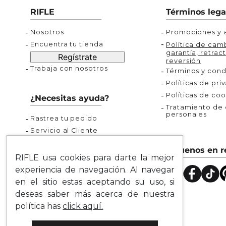
Buzos
Chaquetas y Chalecos
Buzos
10
.
chaquetas mujer
RIFLE
Términos lega
Chaquetas y Chalecos
Chaquetas y Cha
Nosotros
Promociones y a
Encuentra tu tienda
Política de camb
garantía, retract
Regístrate
reversión
Trabaja con nosotros
Términos y cond
Políticas de pri
Políticas de coo
¿Necesitas ayuda?
Tratamiento de d
personales
Rastrea tu pedido
Servicio al Cliente
Preguntas Frecuentes
Síguenos en r
Guía de Tallas
RIFLE usa cookies para darte la mejor
Mapa del Sitio
experiencia de navegación. Al navegar
en el sitio estas aceptando su uso, si
deseas saber más acerca de nuestra
política has
click aquí.