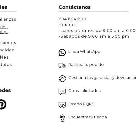
Chaquetas y Chalecos
les
Contáctanos
lecos
604 6041200
lianzas
Horario:
io, 
-Lunes a viernes de 9:00 am a 6:0
o y 
-Sábados de 9:00 am a 5:00 pm
iciones
vacidad
Linea WhatsApp
kies
Rastrea tu pedido
atos 

Gestiona tus garantías y devoluci
edes
Otras solicitudes
Estado PQRS
Encuentra tu tienda