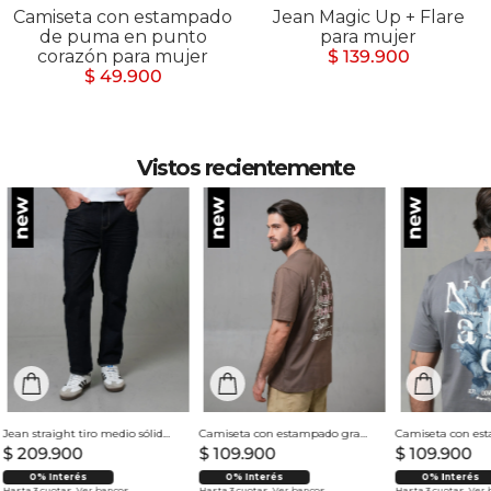
Camiseta con estampado
Jean Magic Up + Flare
de puma en punto
para mujer
corazón para mujer
$ 139.900
$ 49.900
Vistos recientemente
Jean straight tiro medio sólido para hombre
Camiseta con estampado grande en espalda para hombre
$
209
.
900
$
109
.
900
$
109
.
900
0% Interés
0% Interés
0% Interés
Hasta 3 cuotas.
Ver bancos.
Hasta 3 cuotas.
Ver bancos.
Hasta 3 cuotas.
Ver 