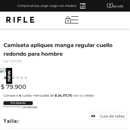
ayuda
0
Camiseta apliques manga regular cuello
redondo para hombre
Ref:
102H015
$
79
.
900
Compra a
4
cuotas mensuales de
$ 24.171,75
con tu crédito
0% Interés
Hasta 3 cuotas.
Ver bancos.
Guía de tallas