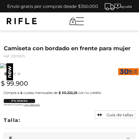
ayuda
0
Camiseta con bordado en frente para mujer
Ref:
202H025
$
99
.
900
Compra a
4
cuotas mensuales de
$ 30.222,25
con tu crédito
0% Interés
Hasta 3 cuotas.
Ver bancos.
Guía de tallas
S