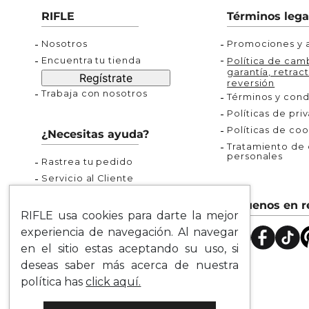
Buzos
Chaquetas y Chalecos
Buzos
10
.
chaquetas mujer
RIFLE
Términos lega
Chaquetas y Chalecos
Chaquetas y Cha
Nosotros
Promociones y a
Encuentra tu tienda
Política de camb
garantía, retract
Regístrate
reversión
Trabaja con nosotros
Términos y cond
Políticas de pri
Políticas de coo
¿Necesitas ayuda?
Tratamiento de d
personales
Rastrea tu pedido
Servicio al Cliente
Preguntas Frecuentes
Síguenos en r
Guía de Tallas
RIFLE usa cookies para darte la mejor
Mapa del Sitio
experiencia de navegación. Al navegar
en el sitio estas aceptando su uso, si
deseas saber más acerca de nuestra
política has
click aquí.