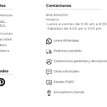
Chaquetas y Chalecos
les
Contáctanos
lecos
604 6041200
lianzas
Horario:
io, 
-Lunes a viernes de 9:00 am a 6:0
o y 
-Sábados de 9:00 am a 5:00 pm
iciones
vacidad
Linea WhatsApp
kies
Rastrea tu pedido
atos 

Gestiona tus garantías y devoluci
edes
Otras solicitudes
Estado PQRS
Encuentra tu tienda