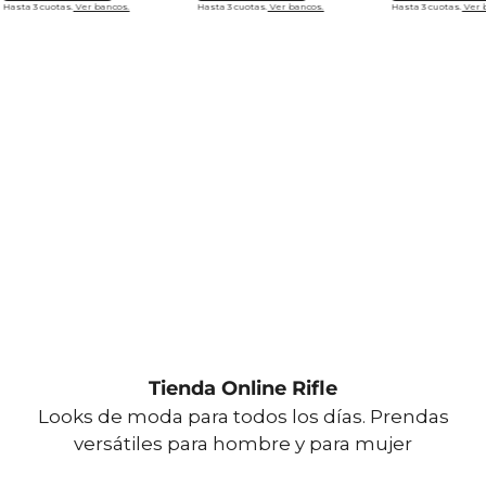
Hasta 3 cuotas.
Ver bancos.
Hasta 3 cuotas.
Ver bancos.
Hasta 3 cuotas.
Ver 
Tienda Online Rifle
Looks de moda para todos los días. Prendas
versátiles para hombre y para mujer