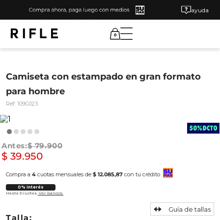
ayuda
0
Camiseta con estampado en gran formato
para hombre
Ref:
109G023
$
79
.
900
$
39
.
950
Compra a
4
cuotas mensuales de
$ 12.085,87
con tu crédito
0% Interés
Hasta 3 cuotas.
Ver bancos.
Guía de tallas