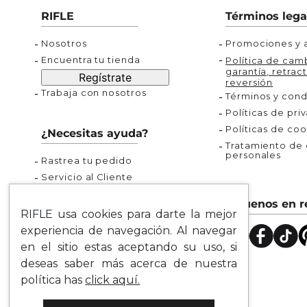
Buzos
Chaquetas y Chalecos
Buzos
10
.
chaquetas mujer
RIFLE
Términos lega
Chaquetas y Chalecos
Chaquetas y Cha
Nosotros
Promociones y a
Encuentra tu tienda
Política de camb
garantía, retract
Regístrate
reversión
Trabaja con nosotros
Términos y cond
Políticas de pri
Políticas de coo
¿Necesitas ayuda?
Tratamiento de d
personales
Rastrea tu pedido
Servicio al Cliente
Preguntas Frecuentes
Síguenos en r
Guía de Tallas
RIFLE usa cookies para darte la mejor
Mapa del Sitio
experiencia de navegación. Al navegar
en el sitio estas aceptando su uso, si
deseas saber más acerca de nuestra
política has
click aquí.