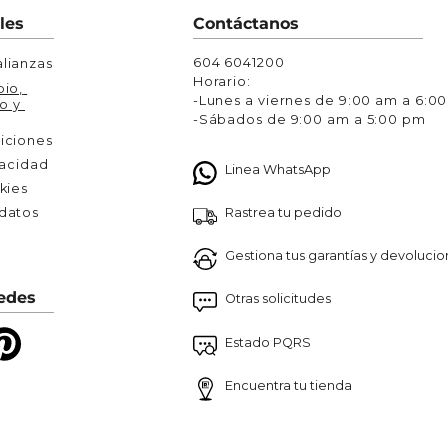
Chaquetas y Chalecos
les
Contáctanos
lecos
604 6041200
lianzas
Horario:
io, 
-Lunes a viernes de 9:00 am a 6:0
o y 
-Sábados de 9:00 am a 5:00 pm
iciones
vacidad
Linea WhatsApp
kies
Rastrea tu pedido
atos 

Gestiona tus garantías y devoluci
edes
Otras solicitudes
Estado PQRS
Encuentra tu tienda