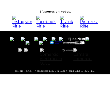
Síguenos en redes
COMODIN S.A.S., NIT 800.069.933-6, Calle 14 No. 52 A - 372, Medellín - Colombia.