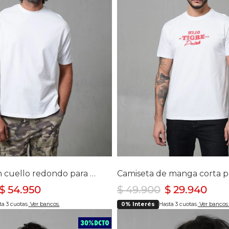
Chaquetas y Chalecos
lecos
lecciona tu talla
Selecciona tu ta
M
L
XL
XXL
S
M
L
XL
Camiseta con cuello redondo para hombre
$
54
.
950
$
49
.
900
$
29
.
940
a 3 cuotas.
Ver bancos.
0% Interés
Hasta 3 cuotas.
Ver bancos.