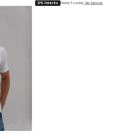
0% Interés
Hasta 3 cuotas.
Ver bancos.
lla