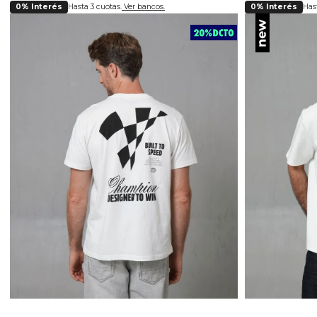
0% Interés
Hasta 3 cuotas.
Ver bancos.
0% Interés
Hast
Selecciona tu talla
Se
S
M
L
XL
XXL