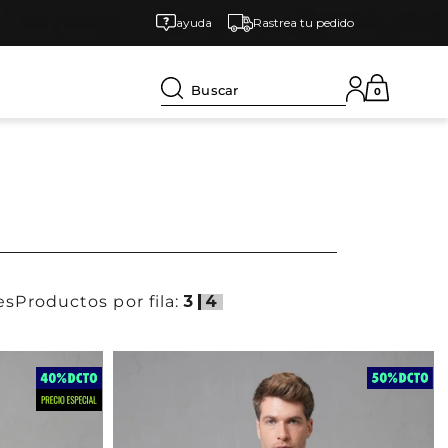
ayuda
Rastrea tu pedido
Buscar
0