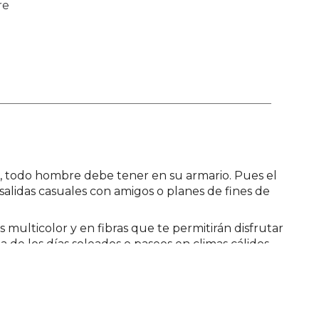
re
, todo hombre debe tener en su armario. Pues el
, salidas casuales con amigos o planes de fines de
multicolor y en fibras que te permitirán disfrutar
de los días soleados o paseos en climas cálidos.
ota recta, ajustados en la cadera y sueltos en la
la que más te guste en línea, agrégala al carrito