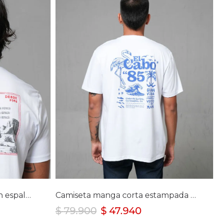
lla
Selecciona tu talla
S
Camiseta con estampado en espalda y punto corazón para hombre
Camiseta manga corta estampada para hombre
$
79
.
900
$
47
.
940