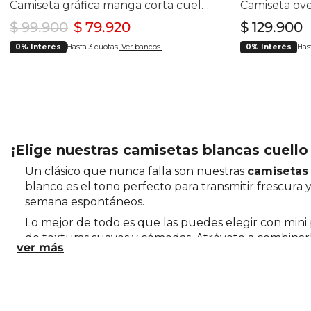
Camiseta gráfica manga corta cuello redondo para hombre
$
99
.
900
$
79
.
920
$
129
.
900
0% Interés
Hasta 3 cuotas.
Ver bancos.
0% Interés
Hast
¡Elige nuestras camisetas blancas cuell
Un clásico que nunca falla son nuestras
camisetas
blanco es el tono perfecto para transmitir frescura y
semana espontáneos.
Lo mejor de todo es que las puedes elegir con mini 
de texturas suaves y cómodas. Atrévete a combinarla
Si por el contrario, quieres crear un look relajado 
rodilla. Además, puedes complementar el outfit a
¿Lo ves? Nuestras
camisetas blancas de cuello 
de compras y recíbela en la puerta de tu casa. ¡Có