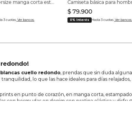
Camiseta oversize manga corta estampado tipográfico para hombre
Camiseta básica para homb
$
79
.
900
a 3 cuotas.
Ver bancos.
0% Interés
Hasta 3 cuotas.
Ver bancos.
o redondo!
 blancas cuello redondo
, prendas que sin duda alguna
 tranquilidad, lo que las hace ideales para días relajados
prints en punto de corazón, en manga corta, estampados 
s con bermudas en denim con pretina elástica y disfruta 
para los fines de semana, puedes mezclarlas con jeans de b
ñadiéndole una chaqueta acolchada con capucha.
redondo
funcionan muy bien para cualquier ocasión. Pide 
mpralas hoy mismo!