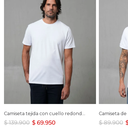
Selecciona tu talla
Se
S
L
XL
Camiseta tejida con cuello redondo para hombre
$
139
.
900
$
69
.
950
$
89
.
900