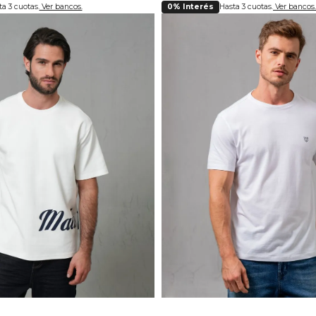
a 3 cuotas.
Ver bancos.
0% Interés
Hasta 3 cuotas.
Ver bancos.
lecciona tu talla
Selecciona tu ta
M
L
S
L
XL