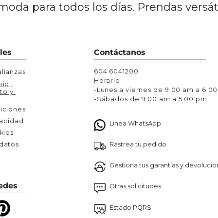
oda para todos los días. Prendas versá
les
Contáctanos
604 6041200
lianzas
Horario:
io, 
-Lunes a viernes de 9:00 am a 6:0
to y 
-Sábados de 9:00 am a 5:00 pm
iciones
vacidad
Linea WhatsApp
kies
Rastrea tu pedido
atos 

Gestiona tus garantías y devoluci
edes
Otras solicitudes
Estado PQRS