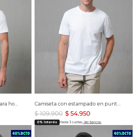
lla
Selecciona tu talla
S
M
L
XL
XXL
Camiseta de manga corta para hombre
Camiseta con estampado en punto corazón para hombre
$
109
.
900
$
54
.
950
0% Interés
Hasta 3 cuotas.
Ver bancos.