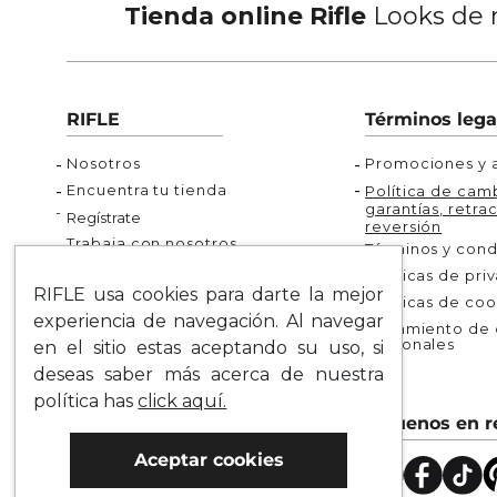
Tienda online Rifle
Looks de m
RIFLE
Términos lega
Nosotros
Promociones y a
Encuentra tu tienda
Política de camb
garantías, retrac
Regístrate
reversión
Trabaja con nosotros
Términos y cond
Políticas de pri
RIFLE usa cookies para darte la mejor
Políticas de coo
¿Necesitas ayuda?
experiencia de navegación. Al navegar
Tratamiento de d
personales
en el sitio estas aceptando su uso, si
Rastrea tu pedido
deseas saber más acerca de nuestra
Servicio al Cliente
política has
click aquí.
Preguntas Frecuentes
Síguenos en r
Guía de Tallas
Aceptar cookies
Mapa del Sitio