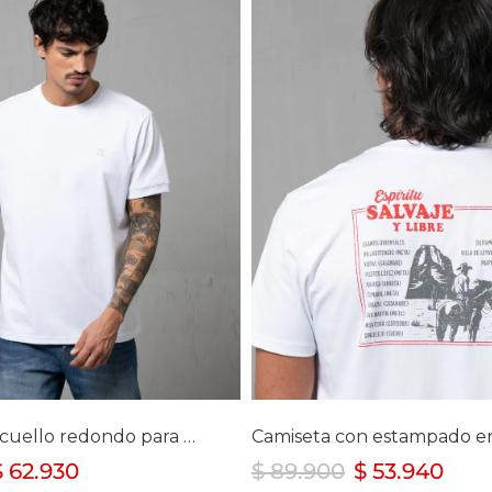
lecciona tu talla
Selecciona tu ta
S
M
L
XL
XXL
Camiseta de cuello redondo para hombre
$
62
.
930
$
89
.
900
$
53
.
940