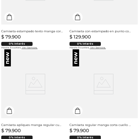
Camiseta estampado texto manga corta cuello redondo para hombre
Camiseta con estampado en punto corazón para hombre
$
79
.
900
$
129
.
900
0% Interés
0% Interés
Hasta 3 cuotas.
Ver bancos.
Hasta 3 cuotas.
Ver bancos.
Camiseta apliques manga regular cuello redondo para hombre
Camiseta regular manga corta cuello redondo para hombre
$
79
.
900
$
79
.
900
0% Interés
0% Interés