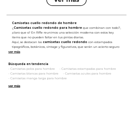
Camisetas cuello redondo de hombre
¿
Camisetas cuello redondo para hombre
que combinan con todo?,
¡claro que sí! En Rifle reunimos una selección moderna con estos key
items que no pueden faltar en tus pintas diarias.
Aquí, se destacan las
camisetas cuello redondo
con estampados
tipográficos, botánicos, vintage y figurativos, que serán un acierto seguro
para darle un toque vanguardista a tus outfits. De igual forma, te
entregamos referencias monocromáticas en una amplia paleta de tonos
neutros y vibrantes; así como diseños en bloques de color y con franjas
Búsqueda en tendencia
horizontales o verticales.
-
Camisetas polos para hombre
-
Camisetas estampadas para hombre
En cuanto a las siluetas, encuentras cortes slim y regulares que se ajustan
-
Camisetas blancas para hombre
-
Camisetas azules para hombre
muy bien a tu cuerpo y se adaptan a todos tus movimientos. Además, su
-
Camisetas manga larga para hombre
confección es en algodón y poliéster de la más alta calidad, por lo que
-
Camisetas manga corta para hombre
-
Camisetas básicas para hombre
estas alternativas te brindarán la suavidad y ligereza que necesitas a
ver más
-
Camisetas negras para hombre
diario.
Esta es la oportunidad de renovar esas
camisetas cuello redondo de
hombre
que tanto te gustan. ¡Explora las posibilidades y completa tus
looks con el ADN Rifle!