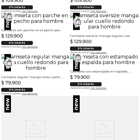
$
109
.
900
$
109
.
900
0% Interés
0% Interés
Hasta 3 cuotas.
Ver bancos.
Hasta 3 cuotas.
Ver bancos.
Camiseta con parche en el pecho para hombre
$
129
.
900
Camiseta oversize manga regular cuello redondo para hombre
$
129
.
900
0% Interés
Hasta 3 cuotas.
Ver bancos.
0% Interés
Hasta 3 cuotas.
Ver bancos.
Camiseta con estampado en espalda para hombre
$
79
.
900
Camiseta regular manga corta cuello redondo para hombre
$
79
.
900
0% Interés
Hasta 3 cuotas.
Ver bancos.
0% Interés
Hasta 3 cuotas.
Ver bancos.