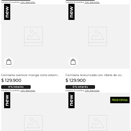
Hasta 3 cuotas.
Ver bancos.
Hasta 3 cuotas.
Ver bancos.
Camiseta oversize manga corta estampado tipográfico para hombre
Camiseta texturizada con ribete de contraste en cuello para hombre
$
129
.
900
$
129
.
900
0% Interés
0% Interés
Hasta 3 cuotas.
Ver bancos.
Hasta 3 cuotas.
Ver bancos.