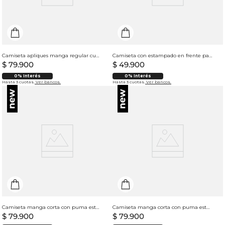
Camiseta apliques manga regular cuello redondo para hombre
Camiseta con estampado en frente para hombre
$
79
.
900
$
49
.
900
0% Interés
0% Interés
Hasta 3 cuotas.
Ver bancos.
Hasta 3 cuotas.
Ver bancos.
Camiseta manga corta con puma estampado para hombre
Camiseta manga corta con puma estampado para hombre
$
79
.
900
$
79
.
900