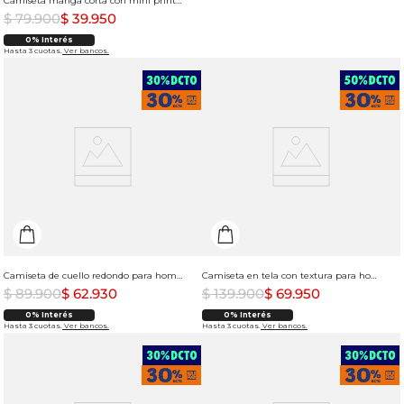
Camiseta manga corta con mini prints para hombre
$
79
.
900
$
39
.
950
0% Interés
Hasta 3 cuotas.
Ver bancos.
Camiseta de cuello redondo para hombre
Camiseta en tela con textura para hombre
$
89
.
900
$
62
.
930
$
139
.
900
$
69
.
950
0% Interés
0% Interés
Hasta 3 cuotas.
Ver bancos.
Hasta 3 cuotas.
Ver bancos.