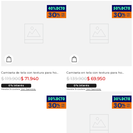
Camiseta de tela con textura para hombre
Camiseta en tela con textura para hombre
$
119
.
900
$
71
.
940
$
139
.
900
$
69
.
950
0% Interés
0% Interés
Hasta 3 cuotas.
Ver bancos.
Hasta 3 cuotas.
Ver bancos.