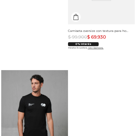
Camiseta oversize con textura para hombre
$
99
.
900
$
69
.
930
0% Interés
Hasta 3 cuotas.
Ver bancos.