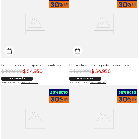
Camiseta con estampado en punto corazón para hombre
Camiseta con estampado en punto corazón para hombre
$
109
.
900
$
54
.
950
$
109
.
900
$
54
.
950
0% Interés
0% Interés
Hasta 3 cuotas.
Ver bancos.
Hasta 3 cuotas.
Ver bancos.