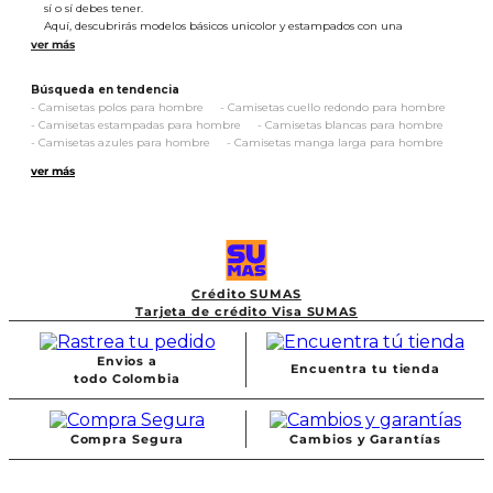
sí o sí debes tener.
Aquí, descubrirás modelos básicos unicolor y estampados con una
confección en cortes clásicos y slim fit: siluetas caracterizadas por su ajuste
donde la primera, te quedará ligeramente holgada, mientras que la
segunda es entallada, adaptándose fácilmente a tu contextura.
Búsqueda en tendencia
Nuestras
camisetas manga corta de hombre
se destacan por la
-
Camisetas polos para hombre
-
Camisetas cuello redondo para hombre
variedad de sus cuellos, siendo el
redondo
y el V protagonistas de diseños
-
Camisetas estampadas para hombre
-
Camisetas blancas para hombre
en tonalidades clásicas:
blanco
, negro y gris, así como matices vibrantes
-
Camisetas azules para hombre
-
Camisetas manga larga para hombre
en verde, azul, rojo y amarillo.
-
Camisetas básicas para hombre
-
Camisetas negras para hombre
En cuanto a los detalles, las tenemos con bloques y franjas de color en
ver más
contraste, bolsillos de parche frontal y una decena de propuestas con
prints tipográficos, figurativos y de inspiración natural.
Combínalas con cualquier inferior, ya sean
jeans
,
bermudas
o
pantalones
para hombre
y logra outfits casuales con tintes urbanos y street.
Explora los diferentes estilos de
camisetas manga corta para
hombre
y lleva contigo las de tu preferencia.
Crédito SUMAS
Tarjeta de crédito Visa SUMAS
Envios a
Encuentra tu tienda
todo Colombia
Compra Segura
Cambios y Garantías