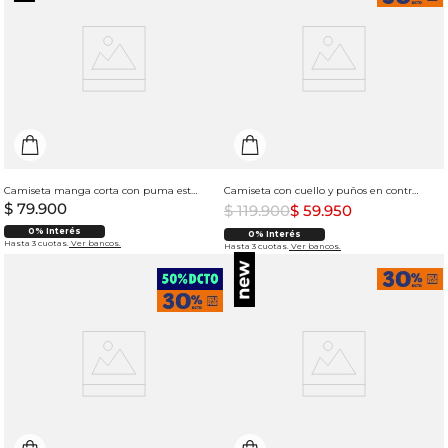
Camiseta manga corta con puma estampado para hombre
Camiseta con cuello y puños en contraste para hombre
$
79
.
900
$
119
.
900
$
59
.
950
0% Interés
0% Interés
Hasta 3 cuotas.
Ver bancos.
Hasta 3 cuotas.
Ver bancos.