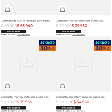
Camiseta de cuello redondo para hombre
Camiseta manga corta con puma estampado para hombre
$
89
.
900
$
53
.
940
$
79
.
900
$
39
.
950
0% Interés
0% Interés
Hasta 3 cuotas.
Ver bancos.
Hasta 3 cuotas.
Ver bancos.
Camiseta manga corta con puma estampado para hombre
Camiseta con estampado en punto corazón para hombre
$
79
.
900
$
39
.
950
$
109
.
900
$
54
.
950
0% Interés
0% Interés
Hasta 3 cuotas.
Ver bancos.
Hasta 3 cuotas.
Ver bancos.