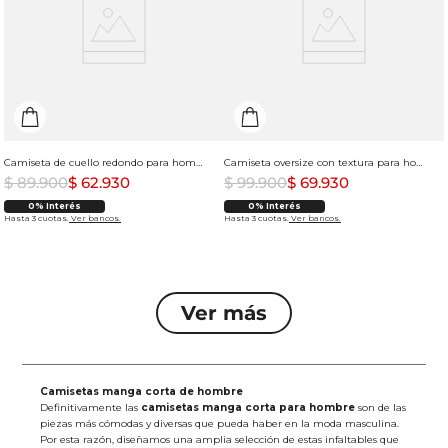
Camiseta de cuello redondo para hombre
Camiseta oversize con textura para hombre
$
89
.
900
$
62
.
930
$
99
.
900
$
69
.
930
0% Interés
0% Interés
Hasta 3 cuotas.
Ver bancos.
Hasta 3 cuotas.
Ver bancos.
Camisetas manga corta de hombre
Definitivamente las
camisetas manga corta para hombre
son de las
piezas más cómodas y diversas que pueda haber en la moda masculina.
Por esta razón, diseñamos una amplia selección de estas infaltables que