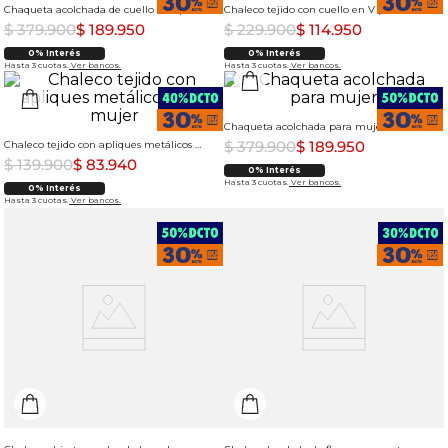
Chaqueta acolchada de cuello alto para mujer
Chaleco tejido con cuello en V para mujer
$
379
.
900
$
189
.
950
$
229
.
900
$
114
.
950
0% Interés
0% Interés
Hasta 3 cuotas.
Ver bancos.
Hasta 3 cuotas.
Ver bancos.
Chaqueta acolchada para mujer
$
379
.
900
$
189
.
950
Chaleco tejido con apliques metálicos para mujer
$
139
.
900
$
83
.
940
0% Interés
Hasta 3 cuotas.
Ver bancos.
0% Interés
Hasta 3 cuotas.
Ver bancos.