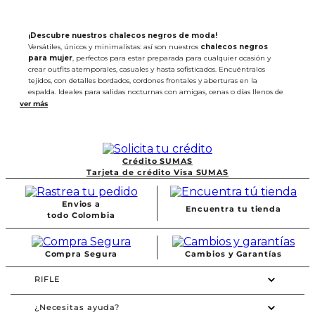
¡Descubre nuestros chalecos negros de moda!
Versátiles, únicos y minimalistas: así son nuestros
chalecos negros
para mujer
, perfectos para estar preparada para cualquier ocasión y
crear outfits atemporales, casuales y hasta sofisticados. Encuéntralos
tejidos, con detalles bordados, cordones frontales y aberturas en la
espalda. Ideales para salidas nocturnas con amigas, cenas o días llenos de
diversión.
¡Lo mejor es que los puedes combinar con todo! Úsalos por encima de
una camisa manga larga y crea un estilo en capas o mezclalos con
pantalones de tela fluida, faldas o shorts. Disfruta de su textura suave y
dale un toque único a tu estilo. ¡Hazlo tuyo hoy mismo!
Crédito SUMAS
Tarjeta de crédito Visa SUMAS
Envios a
Encuentra tu tienda
todo Colombia
Compra Segura
Cambios y Garantías
RIFLE
¿Necesitas ayuda?