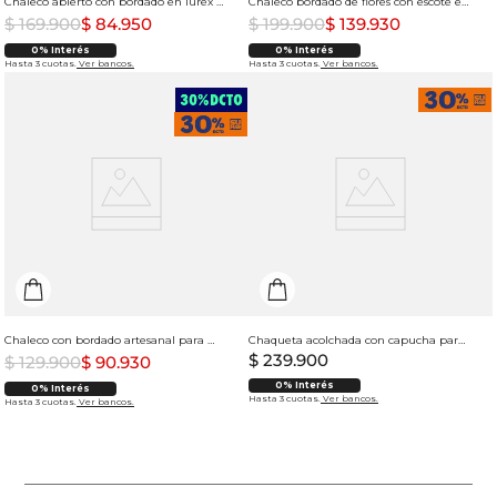
Chaleco abierto con bordado en lurex para mujer
Chaleco bordado de flores con escote en V para mujer
$
169
.
900
$
84
.
950
$
199
.
900
$
139
.
930
0% Interés
0% Interés
Hasta 3 cuotas.
Ver bancos.
Hasta 3 cuotas.
Ver bancos.
Chaleco con bordado artesanal para mujer
Chaqueta acolchada con capucha para mujer
$
239
.
900
$
129
.
900
$
90
.
930
0% Interés
0% Interés
Hasta 3 cuotas.
Ver bancos.
Hasta 3 cuotas.
Ver bancos.