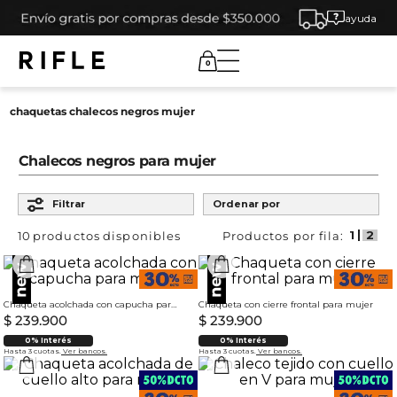
ayuda
0
chaquetas chalecos negros mujer
Chalecos negros para mujer
Filtrar
Ordenar por
10
productos
Chaqueta acolchada con capucha para mujer
Chaqueta con cierre frontal para mujer
$
239
.
900
$
239
.
900
0% Interés
0% Interés
Hasta 3 cuotas.
Ver bancos.
Hasta 3 cuotas.
Ver bancos.