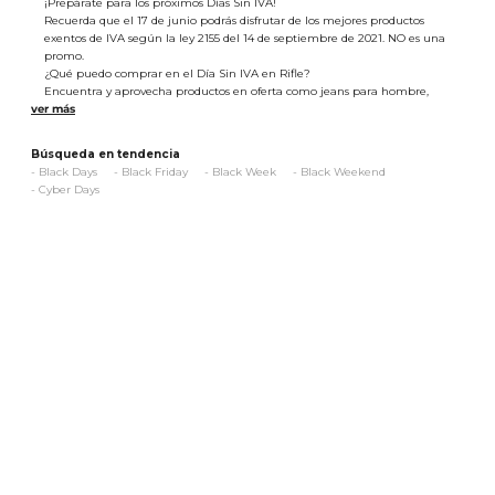
¡Prepárate para los próximos Días Sin IVA!
Recuerda que el 17 de junio podrás disfrutar de los mejores productos
exentos de IVA según la ley 2155 del 14 de septiembre de 2021. NO es una
promo.
¿Qué puedo comprar en el Día Sin IVA en Rifle?
Encuentra y aprovecha productos en oferta como jeans para hombre,
jeans para mujer, camisetas para mujer, camisetas para hombre, camisas
para mujer, camisas para hombre, shorts para mujer y mucho más en
ropa para mujer y ropa para hombre. Además, podrás encontrar
Búsqueda en tendencia
accesorios para mujer y accesorios para hombre como morrales y tenis.
-
Black Days
-
Black Friday
-
Black Week
-
Black Weekend
-
Cyber Days