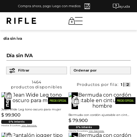
ayuda
0
dia sin iva
Día sin IVA
Filtrar
Ordenar por
1464
productos
Jean Wide Leg tono oscuro para mujer
$
99
.
900
Bermuda con cordón ajustable en cintura para hombre
$
79
.
900
0% Interés
Hasta 3 cuotas.
Ver bancos.
0% Interés
Hasta 3 cuotas.
Ver bancos.