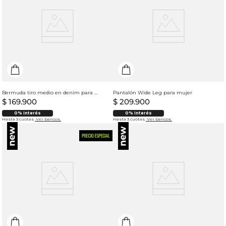
Bermuda tiro medio en denim para mujer
Pantalón Wide Leg para mujer
$
169
.
900
$
209
.
900
0% Interés
0% Interés
Hasta 3 cuotas.
Ver bancos.
Hasta 3 cuotas.
Ver bancos.