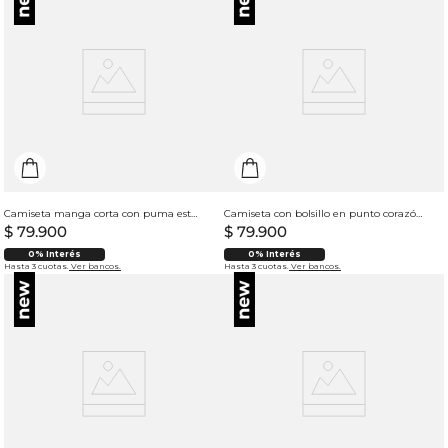
Camiseta manga corta con puma estampado para hombre
Camiseta con bolsillo en punto corazón para mujer
$
79
.
900
$
79
.
900
0% Interés
0% Interés
Hasta 3 cuotas.
Ver bancos.
Hasta 3 cuotas.
Ver bancos.