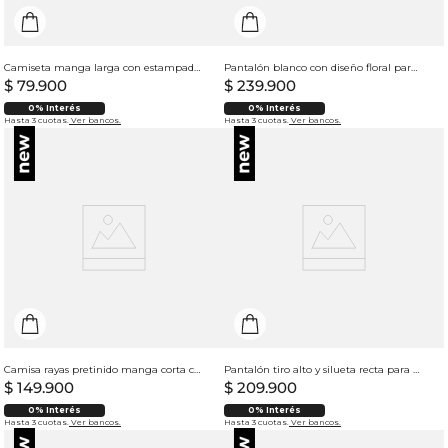
Camiseta manga larga con estampado para mujer
Pantalón blanco con diseño floral para mujer
$
79
.
900
$
239
.
900
0% Interés
0% Interés
Hasta 3 cuotas.
Ver bancos.
Hasta 3 cuotas.
Ver bancos.
Camisa rayas pretinido manga corta cuello polo para hombre
Pantalón tiro alto y silueta recta para mujer
$
149
.
900
$
209
.
900
0% Interés
0% Interés
Hasta 3 cuotas.
Ver bancos.
Hasta 3 cuotas.
Ver bancos.