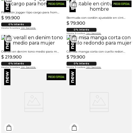
Pantalón jogger tipo cargo para hombre
$
99
.
900
Bermuda con cordón ajustable en cintura para hombre
$
79
.
900
0% Interés
Hasta 3 cuotas.
Ver bancos.
0% Interés
Hasta 3 cuotas.
Ver bancos.
Overall en denim tono medio para mujer
Camisa manga corta con cuello redondo para mujer
$
219
.
900
$
79
.
900
0% Interés
0% Interés
Hasta 3 cuotas.
Ver bancos.
Hasta 3 cuotas.
Ver bancos.