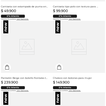
Camiseta con estampado de puma en punto corazón para mujer
Camiseta tipo polo con textura para mujer
$
49
.
900
$
99
.
900
0% Interés
0% Interés
Hasta 3 cuotas.
Ver bancos.
Hasta 3 cuotas.
Ver bancos.
Pantalón Beige con bolsillo frontales tipo parche para mujer
Chaleco con botones para mujer
$
239
.
900
$
149
.
900
0% Interés
0% Interés
Hasta 3 cuotas.
Ver bancos.
Hasta 3 cuotas.
Ver bancos.