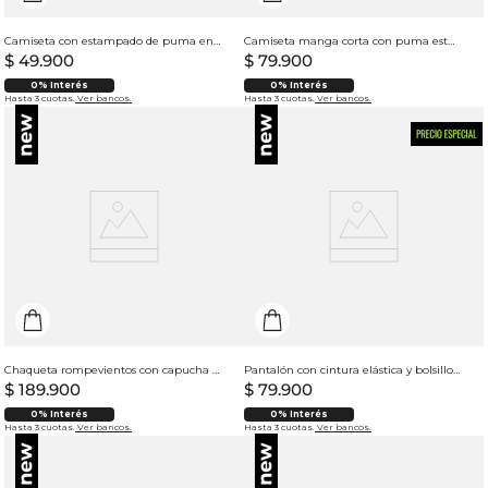
Camiseta con estampado de puma en punto corazón para mujer
Camiseta manga corta con puma estampado para hombre
$
49
.
900
$
79
.
900
0% Interés
0% Interés
Hasta 3 cuotas.
Ver bancos.
Hasta 3 cuotas.
Ver bancos.
Chaqueta rompevientos con capucha para hombre
Pantalón con cintura elástica y bolsillos diagonales para mujer
$
189
.
900
$
79
.
900
0% Interés
0% Interés
Hasta 3 cuotas.
Ver bancos.
Hasta 3 cuotas.
Ver bancos.