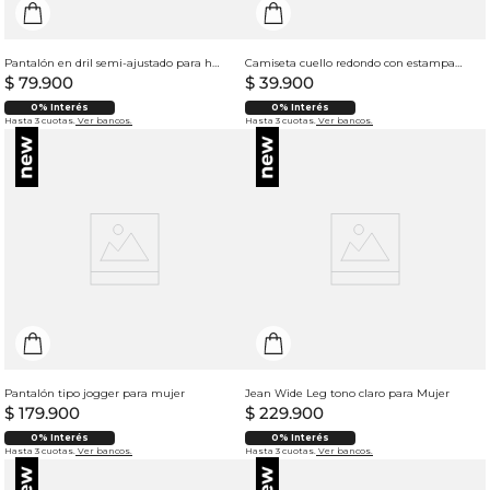
Pantalón en dril semi-ajustado para hombre
Camiseta cuello redondo con estampado para mujer
$
79
.
900
$
39
.
900
0% Interés
0% Interés
Hasta 3 cuotas.
Ver bancos.
Hasta 3 cuotas.
Ver bancos.
Pantalón tipo jogger para mujer
Jean Wide Leg tono claro para Mujer
$
179
.
900
$
229
.
900
0% Interés
0% Interés
Hasta 3 cuotas.
Ver bancos.
Hasta 3 cuotas.
Ver bancos.