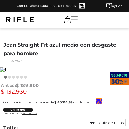
ayuda
0
Jean Straight Fit azul medio con desgaste
para hombre
Ref:
132H023
$
189
.
900
$
132
.
930
Compra a
4
cuotas mensuales de
$ 40.214,65
con tu crédito
0% Interés
Hasta 3 cuotas.
Ver bancos.
Guía de tallas