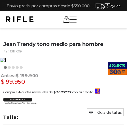
ayuda
0
Jean Trendy tono medio para hombre
Ref:
131H009
$
199
.
900
$
99
.
950
Compra a
4
cuotas mensuales de
$ 30.237,37
con tu crédito
0% Interés
Hasta 3 cuotas.
Ver bancos.
Guía de tallas