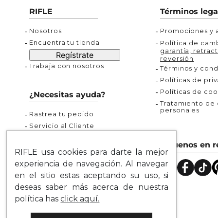
Buzos
Chaquetas y Chalecos
Buzos
10
.
chaquetas mujer
RIFLE
Términos lega
Chaquetas y Chalecos
Chaquetas y Cha
Nosotros
Promociones y a
Encuentra tu tienda
Política de camb
garantía, retract
Regístrate
reversión
Trabaja con nosotros
Términos y cond
Políticas de pri
Políticas de coo
¿Necesitas ayuda?
Tratamiento de d
personales
Rastrea tu pedido
Servicio al Cliente
Preguntas Frecuentes
Síguenos en r
Guía de Tallas
RIFLE usa cookies para darte la mejor
Mapa del Sitio
experiencia de navegación. Al navegar
en el sitio estas aceptando su uso, si
deseas saber más acerca de nuestra
política has
click aquí.