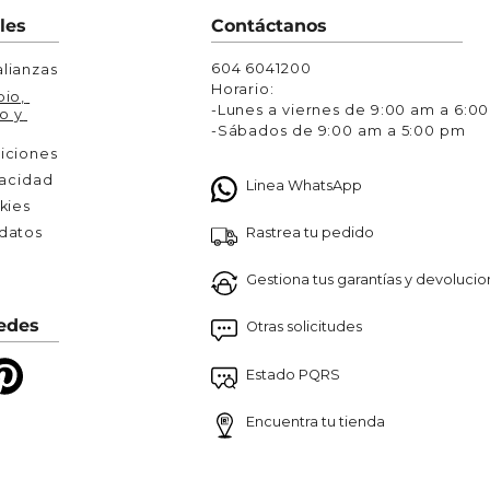
Chaquetas y Chalecos
les
Contáctanos
lecos
604 6041200
lianzas
Horario:
io, 
-Lunes a viernes de 9:00 am a 6:0
o y 
-Sábados de 9:00 am a 5:00 pm
iciones
vacidad
Linea WhatsApp
kies
Rastrea tu pedido
atos 

Gestiona tus garantías y devoluci
edes
Otras solicitudes
Estado PQRS
Encuentra tu tienda