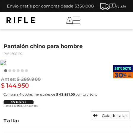
ayuda
0
Pantalón chino para hombre
Ref:
160G100
$
289
.
900
$
144
.
950
Compra a
4
cuotas mensuales de
$ 43.851,00
con tu crédito
0% Interés
Hasta 3 cuotas.
Ver bancos.
Guía de tallas