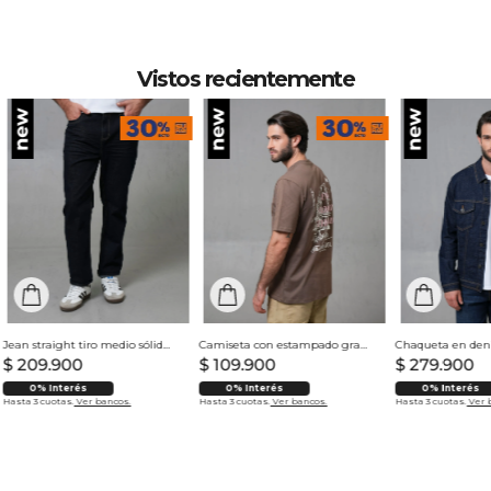
de lavado 40 ºC. Proceso normal.
Vistos recientemente
Jean straight tiro medio sólido para hombre
Camiseta con estampado grande en espalda para hombre
$
209
.
900
$
109
.
900
$
279
.
900
0% Interés
0% Interés
0% Interés
Hasta 3 cuotas.
Ver bancos.
Hasta 3 cuotas.
Ver bancos.
Hasta 3 cuotas.
Ver 