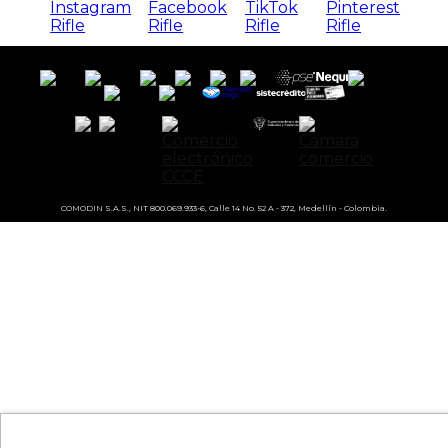
COMODIN S.A.S., NIT 800.069.933-6, Calle 14 No. 52 A - 372, Medellín - Colombia.