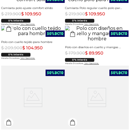
Camiseta polo ajuste comfort sólido
Camiseta Polo regular cuello polo para hombre
$
219
.
900
$
109
.
950
$
219
.
900
$
109
.
950
0% Interés
0% Interés
Hasta 3 cuotas.
Ver bancos.
Hasta 3 cuotas.
Ver bancos.
Polo con cuello tejido para hombre
$
209
.
900
$
104
.
950
Polo con diseños en cuello y mangas para hombre
$
179
.
900
$
89
.
950
0% Interés
Hasta 3 cuotas.
Ver bancos.
0% Interés
Hasta 3 cuotas.
Ver bancos.