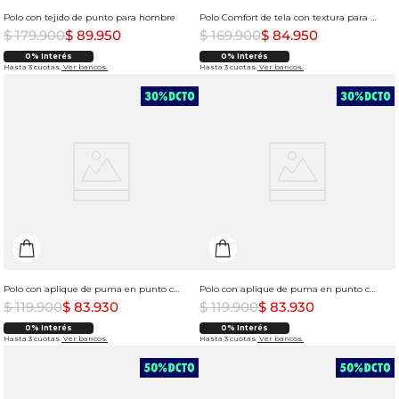
Polo con tejido de punto para hombre
Polo Comfort de tela con textura para hombre
$
179
.
900
$
89
.
950
$
169
.
900
$
84
.
950
0% Interés
0% Interés
Hasta 3 cuotas.
Ver bancos.
Hasta 3 cuotas.
Ver bancos.
Polo con aplique de puma en punto corazón para hombre
Polo con aplique de puma en punto corazón para hombre
$
119
.
900
$
83
.
930
$
119
.
900
$
83
.
930
0% Interés
0% Interés
Hasta 3 cuotas.
Ver bancos.
Hasta 3 cuotas.
Ver bancos.