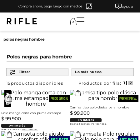
ayuda
0
polos negras hombre
Polos negras para hombre
Ordenar por
Filtrar
Lo más nuevo
15
productos
Camisa tipo polo clásica para hombre
$
99
.
900
Polo manga corta con puma estampado para hombre
$
99
.
900
0% Interés
Hasta 3 cuotas.
Ver bancos.
0% Interés
Hasta 3 cuotas.
Ver bancos.