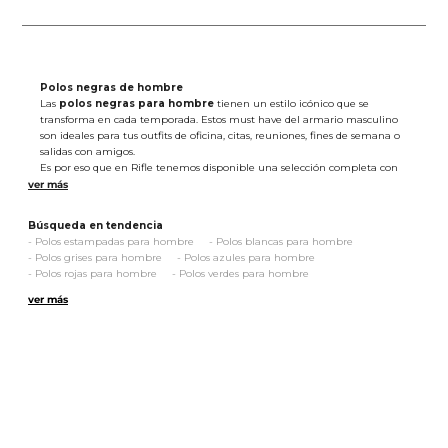
Polos negras de hombre
Las
polos negras para hombre
tienen un estilo icónico que se
transforma en cada temporada. Estos must have del armario masculino
son ideales para tus outfits de oficina, citas, reuniones, fines de semana o
salidas con amigos.
Es por eso que en Rifle tenemos disponible una selección completa con
diseños versátiles, que combinan ese toque sofisticado, tan característico
de las
camisetas polo negras
, con acabados vanguardistas como
bordados, bloques de color y franjas en tono contraste.
Búsqueda en tendencia
Aquí, hallarás opciones en silueta regular y slim que te brindarán la
-
Polos estampadas para hombre
-
Polos blancas para hombre
flexibilidad y ligereza que necesitas en tu día a día. Además, todas
-
Polos grises para hombre
-
Polos azules para hombre
nuestras
camisas tipo polo negras
son confeccionadas en tejidos de la
-
Polos rojas para hombre
-
Polos verdes para hombre
más alta calidad, como algodón, poliéster y elastano. ¡Definitivamente,
-
Polos slim fit para hombre
-
Polo a rayas para hombre
prendas con las que te sentirás fresco, ligero y cómodo en todo momento!
ver más
Llevar estas elecciones con
jeans
,
pantalones para hombre
de drill o
bermudas
será un acierto seguro para crear looks originales y auténticos
que marquen tendencia. Así que no lo pienses más y agrega al carrito de
compras las
camisetas tipo polo negras
de tu preferencia. ¡Te
aseguramos que tus pintas se convertirán en un referente de moda al
instante!