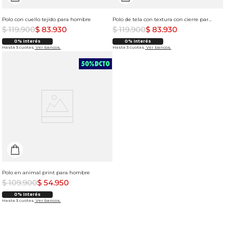
Polo con cuello tejido para hombre
Polo de tela con textura con cierre para hombre
$
119
.
900
$
83
.
930
$
119
.
900
$
83
.
930
0% Interés
0% Interés
Hasta 3 cuotas.
Ver bancos.
Hasta 3 cuotas.
Ver bancos.
Polo en animal print para hombre
$
109
.
900
$
54
.
950
0% Interés
Hasta 3 cuotas.
Ver bancos.