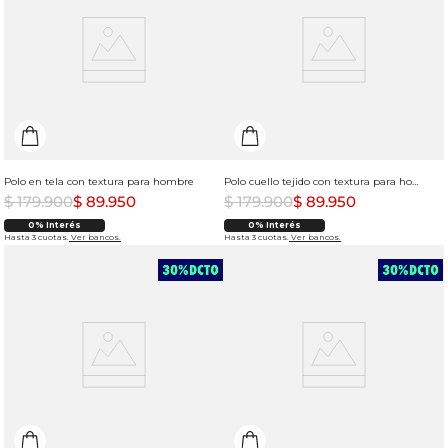
Polo en tela con textura para hombre
Polo cuello tejido con textura para hombre
$
179
.
900
$
89
.
950
$
179
.
900
$
89
.
950
0% Interés
0% Interés
Hasta 3 cuotas.
Ver bancos.
Hasta 3 cuotas.
Ver bancos.