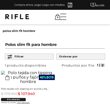
ayuda
0
polos slim fit hombre
Polos slim fit para hombre
Filtrar
Ordenar por
1
producto
Polo tejida con tipping en puños y fajón para hombre
$
179
.
900
$
107
.
940
0% Interés
Hasta 3 cuotas.
Ver bancos.