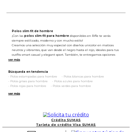
Polos slim fit de hombre
¡Con las
polos slim fit para hombre
disponibles en Rifle te verás
siempre estilizado, moderno y con mucho estilo!
Creamos una selección muy especial con diseños unicolor en matices
neutros y vibrantes, que van desde el negro hasta el rojo, ideales para tus
outfits smart casual y elegant sport. También, te entregamos opciones
con estampados botánicos, figurativos y de rayas, que son un acierto
seguro para explorar moods veraniegos, navy y relax. ¡Piezas versátiles
que no pueden faltar en tu armario!
Búsqueda en tendencia
Para añadirles ese toque vanguardista y único de Rifle, las
-
Polos estampadas para hombre
-
Polos blancas para hombre
complementamos con bordados en punto corazón, franjas de ribete en
-
Polos grises para hombre
-
Polos azules para hombre
mangas y cuello, bolsillos en el pecho, degradados tie-dye y muchos
-
Polos rojas para hombre
-
Polos verdes para hombre
detalles más que le sumarán un modern style a tus pintas.
-
Polo a rayas para hombre
-
Polos negras para hombre
Su confección es en tejidos prémium de algodón, elastano y poliéster, por
ver más
lo que cada una de estas alternativas promete un extra de confort,
suavidad, ligereza y resistencia. ¡Justo lo que necesitas para acompañar
todas tus actividades diarias y aventuras!
Explora la variedad de
camisas polo
slim fit
que tenemos para ti y
elige las que mejor conecten con tu personalidad. ¡Esta es la oportunidad
Crédito SUMAS
perfecta para darle un upgrade a tu imagen!
Tarjeta de crédito Visa SUMAS