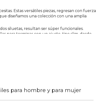
esitas. Estas versátiles piezas, regresan con fuerza
sí que diseñamos una colección con una amplia
 siluetas, resultan ser súper funcionales.
las para terminar con un ajuste, tipo
slim
, desde
decenas de looks, desde el casual hasta el semi
ue los hagan opciones modernas que no pierdan esa
eferencias en black denim que incluyen bordados en
nes tenues que dan ese extra que los irremplazables.
na tshirt básica unicolor, una camisa, de material
on amigos. Por otro lado, si deseas proyectarte un
tos en la oficina.
os elaboramos en los más altos estándares, con tejidos
tiles para hombre y para mujer
idad de contar con una pieza de calidad que te
e llevarán al siguiente nivel cuando las uses. No