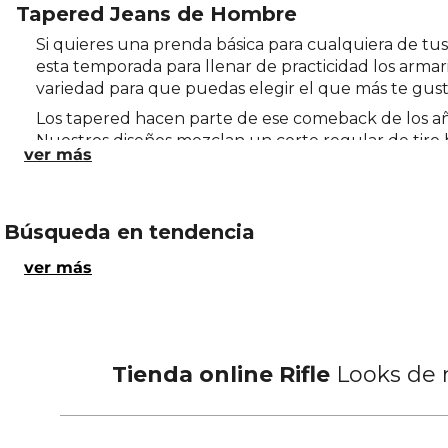
Tapered Jeans de Hombre
Si quieres una prenda básica para cualquiera de tus 
esta temporada para llenar de practicidad los armar
variedad para que puedas elegir el que más te gust
Los tapered hacen parte de ese comeback de los añ
Nuestros diseños mezclan un corte regular de tiro b
esta zona hasta los tobillos, enmarcando la figura.
La frescura y el relax que ofrecen son únicas y con 
formal, ¡todos los estilos son permitidos con estos
Búsqueda en tendencia
vibra retro Young, propia de su originalidad. Por e
hilo contrastante, bigotes localizados, pequeños rot
ver más
Apostar por ellos es estar abierto a crear atuendos
no rígido, y tenis asegurará que tengas una imagen r
poco más formal, optar por una chaqueta o blazer y
Pero no solo se trata de saberlos llevar, hay que fij
Tienda online Rifle
Looks de m
premium, como el algodón y el elastano, que más al
durará por mucho tiempo.
¿Qué esperas para apostar por los
tapered jeans 