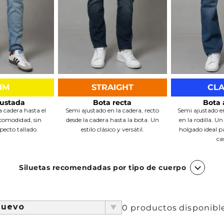
Chaquetas y Chalecos
lecos
IM
STRAIGHT
CLA
justada
Bota recta
Bota 
a cadera hasta el
Semi ajustado en la cadera, recto
Semi ajustado en
 comodidad, sin
desde la cadera hasta la bota. Un
en la rodilla. U
specto tallado.
estilo clásico y versátil.
holgado ideal p
ca
Siluetas recomendadas por tipo de cuerpo
 por
iángulo
Rectángulo
Triángulo i
nuevo
0
productos