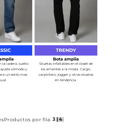
SSIC
TRENDY
amplia
Bota amplia
 la cadera, suelto
Siluetas infaltables en el closet de
n ajuste cómodo y
los amantes a la moda. Cargo,
ara un estilo mas
carpintero, jogger y otras siluetas
sual
en tendencia.
nvertido
Óvalo