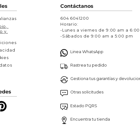
 los de tu preferencia y agregándolos a tu compra en tu 
les
Contáctanos
604 6041200
lianzas
Horario:
io, 
-Lunes a viernes de 9:00 am a 6:0
o y 
-Sábados de 9:00 am a 5:00 pm
iciones
vacidad
Linea WhatsApp
kies
Rastrea tu pedido
atos 

Gestiona tus garantías y devoluci
edes
Otras solicitudes
Estado PQRS
Encuentra tu tienda