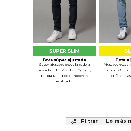
Buzos
Chaquetas y Chalecos
Buzos
10
.
chaquetas mujer
Chaquetas y Chalecos
Chaquetas y Cha
SUPER SLIM
SL
Bota súper ajustada
Bota a
Super ajustado desde la cadera
Ajustado desde l
hasta la bota. Resalta la figura y
tobillo. Ofrece
brinda un aspecto modero y
sacrificar el a
estilizado.
Ordenar
Trapezoide
Tr
Lo más 
Filtrar