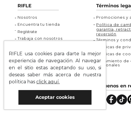
dejes de escoger tus nuevos infaltables dando clic a
RIFLE
Términos lega
vida!
Nosotros
Promociones y a
Encuentra tu tienda
Política de camb
garantía, retract
Regístrate
reversión
Trabaja con nosotros
Términos y cond
Políticas de pri
RIFLE usa cookies para darte la mejor
Políticas de coo
¿Necesitas ayuda?
experiencia de navegación. Al navegar
Tratamiento de d
personales
en el sitio estas aceptando su uso, si
Rastrea tu pedido
deseas saber más acerca de nuestra
Servicio al Cliente
política has
click aquí.
Preguntas Frecuentes
Síguenos en r
Guía de Tallas
Mapa del Sitio
Aceptar cookies