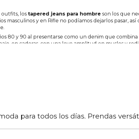
outfits, los
tapered jeans para hombre
son los que nec
ios masculinos y en Rifle no podíamos dejarlos pasar, a
e.
os 80 y 90 al presentarse como un denim que combina dos
ajo, en caderas, con una leve amplitud en muslos y rodil
esto, nos referimos a esa simplicidad que dan para crear 
 jeans! Por lo que decidimos añadir colores y acabados q
sto, tenemos elecciones en diversos matices de azul y r
os, sutiles destroyed, costuras tono a tono e iluminacio
 variados. Por ejemplo, una pinta de capas compuesto de u
elajada y muy cool, ideal para citas en pareja o planes c
 zapatos de vestir, será más que perfecto para tus momen
ar la atención en los materiales de su confección. Aquí, l
oda para todos los días. Prendas versá
lá de dar comodidad, brindará toda la confianza y segur
para hombre
? Recuerda que son propuestas seguras que t