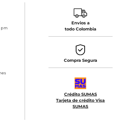
talla. ¡Confía en Rifle y da una nueva onda a tu
Envios a
0 pm
todo Colombia
Compra Segura
ones
Crédito SUMAS
Tarjeta de crédito Visa
SUMAS