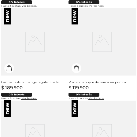
0% Interés
0% Interés
Hasta 3 cuotas.
Ver bancos.
Hasta 3 cuotas.
Ver bancos.
Camisa textura manga regular cuello resort para hombre
Polo con aplique de puma en punto corazón para hombre
$
189
.
900
$
119
.
900
0% Interés
0% Interés
Hasta 3 cuotas.
Ver bancos.
Hasta 3 cuotas.
Ver bancos.