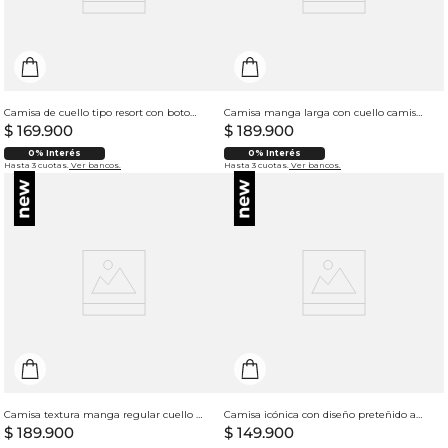
Camisa de cuello tipo resort con botones en frente para hombre
Camisa manga larga con cuello camisero para hombre
$
169
.
900
$
189
.
900
0% Interés
0% Interés
Hasta 3 cuotas.
Ver bancos.
Hasta 3 cuotas.
Ver bancos.
Camisa textura manga regular cuello resort para hombre
Camisa icónica con diseño preteñido a rayas para mujer
$
189
.
900
$
149
.
900