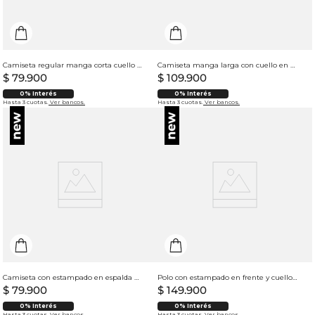
Camiseta regular manga corta cuello redondo para hombre
Camiseta manga larga con cuello en V para mujer
$
79
.
900
$
109
.
900
0% Interés
0% Interés
Hasta 3 cuotas.
Ver bancos.
Hasta 3 cuotas.
Ver bancos.
Camiseta con estampado en espalda para hombre
Polo con estampado en frente y cuello en V para hombre
$
79
.
900
$
149
.
900
0% Interés
0% Interés
Hasta 3 cuotas.
Ver bancos.
Hasta 3 cuotas.
Ver bancos.