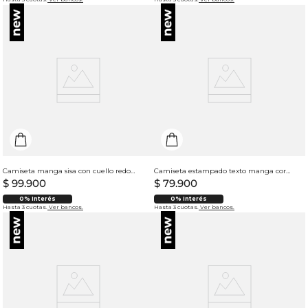
Camiseta manga sisa con cuello redondo para mujer
Camiseta estampado texto manga corta cuello redondo para hombre
$
99
.
900
$
79
.
900
0% Interés
0% Interés
Hasta 3 cuotas.
Ver bancos.
Hasta 3 cuotas.
Ver bancos.