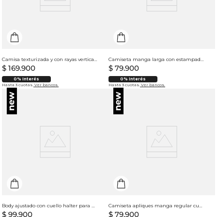
Camisa texturizada y con rayas verticales para hombre
Camiseta manga larga con estampado para mujer
$
169
.
900
$
79
.
900
0% Interés
0% Interés
Hasta 3 cuotas.
Ver bancos.
Hasta 3 cuotas.
Ver bancos.
Body ajustado con cuello halter para mujer
Camiseta apliques manga regular cuello redondo para hombre
$
99
.
900
$
79
.
900