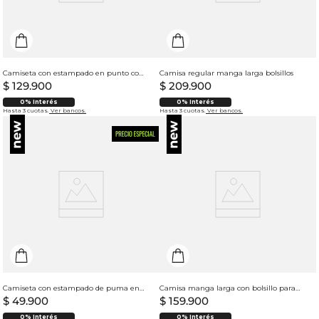
Camiseta con estampado en punto corazón para hombre
Camisa regular manga larga bolsillos
$
129
.
900
$
209
.
900
0% Interés
0% Interés
Hasta 3 cuotas.
Ver bancos.
Hasta 3 cuotas.
Ver bancos.
Camiseta con estampado de puma en punto corazón para mujer
Camisa manga larga con bolsillo para hombre
$
49
.
900
$
159
.
900
0% Interés
0% Interés