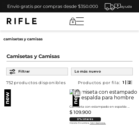
ayuda
0
camisetas y camisas
Camisetas y Camisas
Ordenar por
Filtrar
Lo más nuevo
752
productos
Camiseta con estampado en espalda para hombre
$
109
.
900
0% Interés
Hasta 3 cuotas.
Ver bancos.