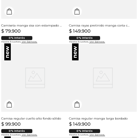
Camiseta manga sisa con estampado localizado para mujer
Camisa rayas pretinido manga corta cuello polo para hombre
$
79
.
900
$
149
.
900
0% Interés
0% Interés
Hasta 3 cuotas.
Ver bancos.
Hasta 3 cuotas.
Ver bancos.
Camisa regular cuello alto fondo sólido
Camisa regular manga larga bordado
$
99
.
900
$
149
.
900
0% Interés
0% Interés
Hasta 3 cuotas.
Ver bancos.
Hasta 3 cuotas.
Ver bancos.