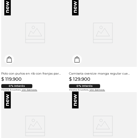
Polo con puños en rib con franjas para hombre
Camiseta oversize manga regular cuello redondo para hombre
$
119
.
900
$
129
.
900
0% Interés
0% Interés
Hasta 3 cuotas.
Ver bancos.
Hasta 3 cuotas.
Ver bancos.