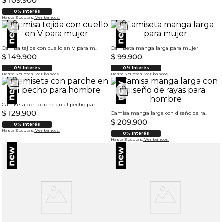
$
109
.
900
0% Interés
Hasta 3 cuotas.
Ver bancos.
Camisa tejida con cuello en V para mujer
Camiseta manga larga para mujer
$
149
.
900
$
99
.
900
0% Interés
0% Interés
Hasta 3 cuotas.
Ver bancos.
Hasta 3 cuotas.
Ver bancos.
Camiseta con parche en el pecho para hombre
$
129
.
900
Camisa manga larga con diseño de rayas para hombre
$
209
.
900
0% Interés
Hasta 3 cuotas.
Ver bancos.
0% Interés
Hasta 3 cuotas.
Ver bancos.