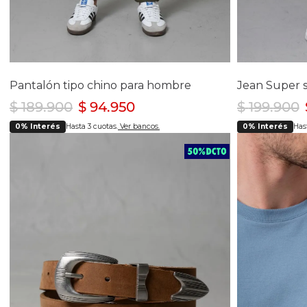
Selecciona tu talla
Se
28
30
38
40
28
Pantalón tipo chino para hombre
$
189
.
900
$
94
.
950
$
199
.
900
0% Interés
Hasta 3 cuotas.
Ver bancos.
0% Interés
Hast