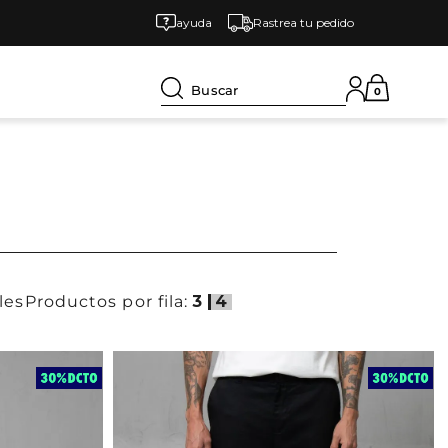
ayuda
Rastrea tu pedido
Buscar
0