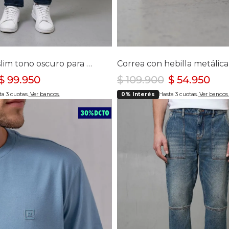
lecciona tu talla
Selecciona tu ta
30
32
34
36
40
M
Jean Super slim tono oscuro para hombre
$
99
.
950
$
109
.
900
$
54
.
950
a 3 cuotas.
Ver bancos.
0% Interés
Hasta 3 cuotas.
Ver bancos.