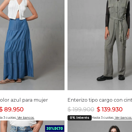
Chaquetas y Chalecos
lecos
lecciona tu talla
Selecciona tu ta
4
6
8
S
M
L
XL
color azul para mujer
$
89
.
950
$
199
.
900
$
139
.
930
a 3 cuotas.
Ver bancos.
0% Interés
Hasta 3 cuotas.
Ver bancos.