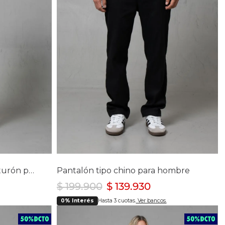
lla
Selecciona tu talla
32
34
36
38
Enterizo tipo cargo con cinturón para mujer
Pantalón tipo chino para hombre
$
199
.
900
$
139
.
930
0% Interés
Hasta 3 cuotas.
Ver bancos.