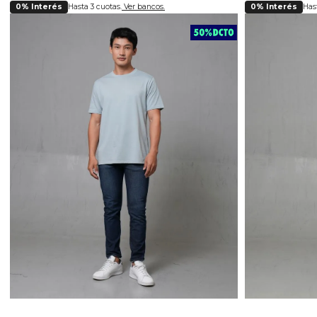
0% Interés
Hasta 3 cuotas.
Ver bancos.
0% Interés
Hast
Selecciona tu talla
Se
28
30
32
34
36
38
40
28