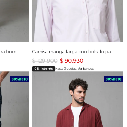
lla
Selecciona tu talla
S
M
L
XL
Jean Trendy tono medio para hombre
Camisa manga larga con bolsillo para mujer
$
129
.
900
$
90
.
930
0% Interés
Hasta 3 cuotas.
Ver bancos.