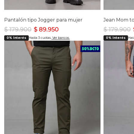
Selecciona tu talla
Se
4
6
8
10
12
14
Pantalón tipo Jogger para mujer
$
179
.
900
$
89
.
950
$
179
.
900
0% Interés
Hasta 3 cuotas.
Ver bancos.
0% Interés
Hast