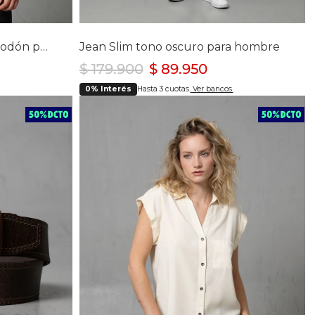
lla
Selecciona tu talla
28
30
32
34
36
40
Camisa Manga Larga de Algodón para Hombre
Jean Slim tono oscuro para hombre
$
179
.
900
$
89
.
950
0% Interés
Hasta 3 cuotas.
Ver bancos.