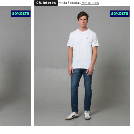
0% Interés
Hasta 3 cuotas.
Ver bancos.
lla
Selecciona tu talla
4
28
30
32
34
36
38
40