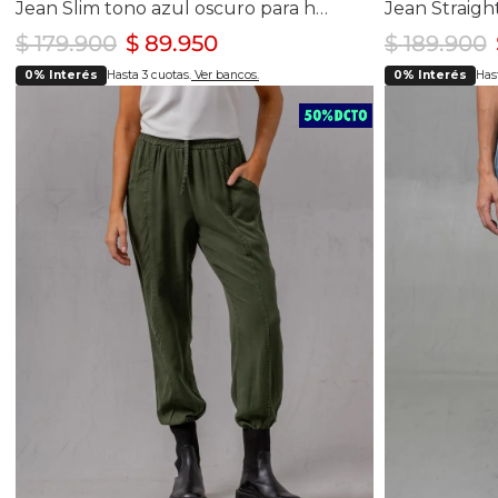
Jean Slim tono azul oscuro para hombre
$
179
.
900
$
89
.
950
$
189
.
900
0% Interés
Hasta 3 cuotas.
Ver bancos.
0% Interés
Hast