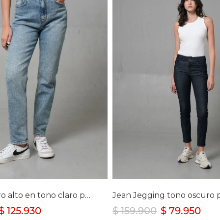
lecciona tu talla
Selecciona tu ta
6
8
10
4
6
8
10
14
1
Jean Mom tiro alto en tono claro para mujer
$
125
.
930
$
159
.
900
$
79
.
950