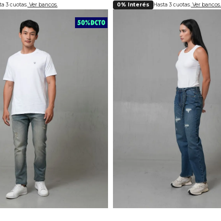
a 3 cuotas.
Ver bancos.
0% Interés
Hasta 3 cuotas.
Ver bancos.
lecciona tu talla
Selecciona tu ta
30
32
34
36
38
4
6
8
10
12
1