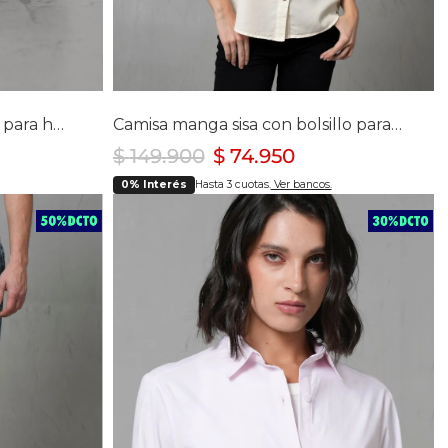
lla
Selecciona tu talla
S
M
L
XL
Correa con hebilla metálica para hombre
Camisa manga sisa con bolsillo para mujer
$
149
.
900
$
74
.
950
0% Interés
Hasta 3 cuotas.
Ver bancos.