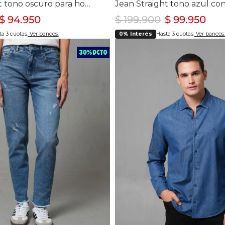
Jean Straight tono oscuro para hombre
$
94
.
950
$
199
.
900
$
99
.
950
a 3 cuotas.
Ver bancos.
0% Interés
Hasta 3 cuotas.
Ver bancos.