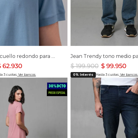
lecciona tu talla
Selecciona tu ta
S
M
XL
XXL
28
32
34
40
Camiseta de cuello redondo para hombre
$
62
.
930
$
199
.
900
$
99
.
950
a 3 cuotas.
Ver bancos.
0% Interés
Hasta 3 cuotas.
Ver bancos.