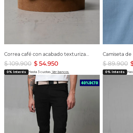
Selecciona tu talla
Se
S
M
Correa café con acabado texturizado y hebilla café para mujer
$
109
.
900
$
54
.
950
$
89
.
900
0% Interés
Hasta 3 cuotas.
Ver bancos.
0% Interés
Hast