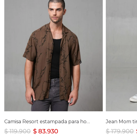
Selecciona tu talla
Se
S
M
L
Camisa Resort estampada para hombre
$
119
.
900
$
83
.
930
$
179
.
900