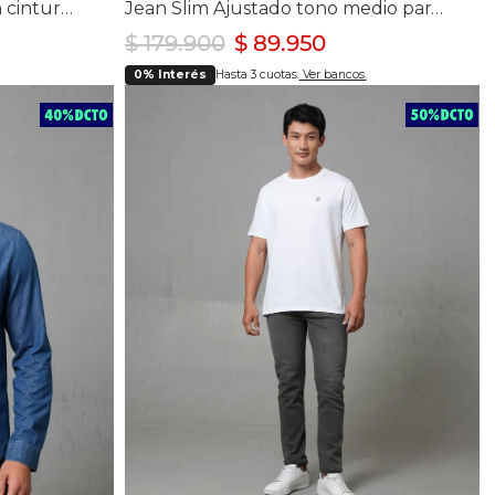
Jean Straight tono azul con cinturón en denim para mujer
Jean Slim Ajustado tono medio para Hombre
$
179
.
900
$
89
.
950
0% Interés
Hasta 3 cuotas.
Ver bancos.