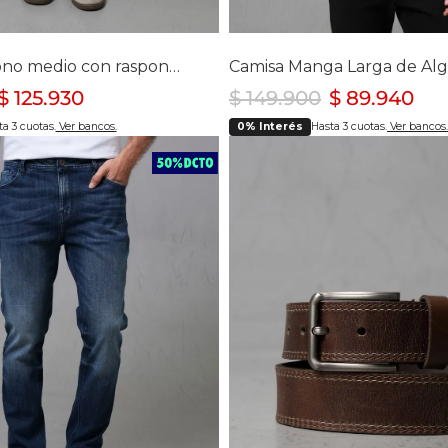
lecciona tu talla
Selecciona tu ta
4
6
8
10
12
14
S
M
XL
XXL
Jean Mom tono medio con raspones para mujer
$
125
.
930
$
149
.
900
$
89
.
940
a 3 cuotas.
Ver bancos.
0% Interés
Hasta 3 cuotas.
Ver bancos.