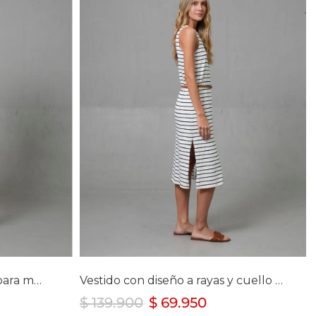
lla
Selecciona tu talla
6
S
M
L
Jean Jegging tono oscuro para mujer
Vestido con diseño a rayas y cuello redondo para mujer
$
139
.
900
$
69
.
950